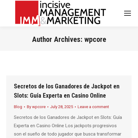
Author Archives:
wpcore
You are here:
Secretos de los Ganadores de Jackpot en
Slots: Guía Experta en Casino Online
Blog
By
wpcore
July 28, 2025
Leave a comment
Secretos de los Ganadores de Jackpot en Slots: Guía
Experta en Casino Online Los jackpots progresivos
son el sueño de todo jugador que busca transformar