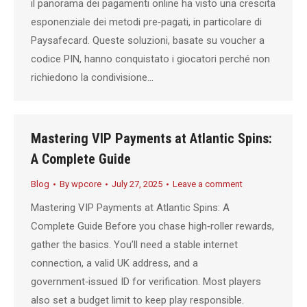
il panorama dei pagamenti online ha visto una crescita
esponenziale dei metodi pre‑pagati, in particolare di
Paysafecard. Queste soluzioni, basate su voucher a
codice PIN, hanno conquistato i giocatori perché non
richiedono la condivisione…
Mastering VIP Payments at Atlantic Spins:
A Complete Guide
Blog
By
wpcore
July 27, 2025
Leave a comment
Mastering VIP Payments at Atlantic Spins: A
Complete Guide Before you chase high‑roller rewards,
gather the basics. You’ll need a stable internet
connection, a valid UK address, and a
government‑issued ID for verification. Most players
also set a budget limit to keep play responsible.