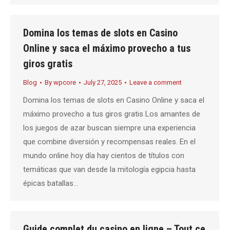
Domina los temas de slots en Casino
Online y saca el máximo provecho a tus
giros gratis
Blog
By
wpcore
July 27, 2025
Leave a comment
Domina los temas de slots en Casino Online y saca el
máximo provecho a tus giros gratis Los amantes de
los juegos de azar buscan siempre una experiencia
que combine diversión y recompensas reales. En el
mundo online hoy día hay cientos de títulos con
temáticas que van desde la mitología egipcia hasta
épicas batallas…
Guide complet du casino en ligne – Tout ce