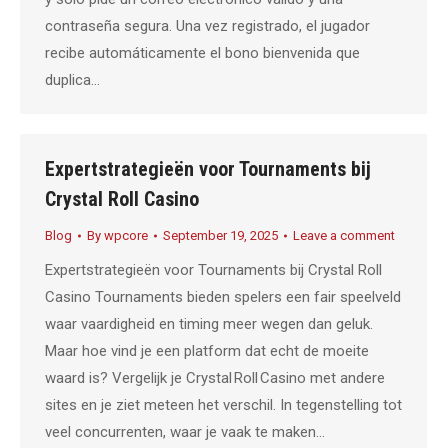
contraseña segura. Una vez registrado, el jugador
recibe automáticamente el bono bienvenida que
duplica…
Expertstrategieën voor Tournaments bij
Crystal Roll Casino
Blog
By
wpcore
September 19, 2025
Leave a comment
Expertstrategieën voor Tournaments bij Crystal Roll
Casino Tournaments bieden spelers een fair speelveld
waar vaardigheid en timing meer wegen dan geluk.
Maar hoe vind je een platform dat echt de moeite
waard is? Vergelijk je Crystal Roll Casino met andere
sites en je ziet meteen het verschil. In tegenstelling tot
veel concurrenten, waar je vaak te maken…