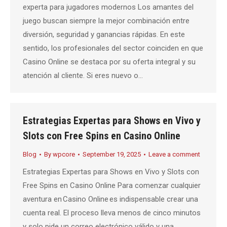
experta para jugadores modernos Los amantes del
juego buscan siempre la mejor combinación entre
diversión, seguridad y ganancias rápidas. En este
sentido, los profesionales del sector coinciden en que
Casino Online se destaca por su oferta integral y su
atención al cliente. Si eres nuevo o…
Estrategias Expertas para Shows en Vivo y
Slots con Free Spins en Casino Online
Blog
By
wpcore
September 19, 2025
Leave a comment
Estrategias Expertas para Shows en Vivo y Slots con
Free Spins en Casino Online Para comenzar cualquier
aventura en Casino Online es indispensable crear una
cuenta real. El proceso lleva menos de cinco minutos
y solo pide un correo electrónico válido y una