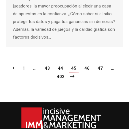
jugadores, la mayor preocupación al elegir una casa
de apuestas es la confianza. ¿Cómo saber si el sitio
protege tus datos y paga tus ganancias sin demoras?
Además, la variedad de juegos y la calidad gráfica son
factores decisivos…
1
…
43
44
45
46
47
…
402