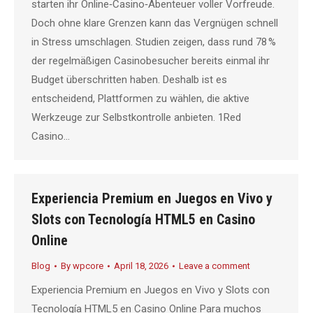
starten ihr Online‑Casino‑Abenteuer voller Vorfreude.
Doch ohne klare Grenzen kann das Vergnügen schnell
in Stress umschlagen. Studien zeigen, dass rund 78 %
der regelmäßigen Casinobesucher bereits einmal ihr
Budget überschritten haben. Deshalb ist es
entscheidend, Plattformen zu wählen, die aktive
Werkzeuge zur Selbstkontrolle anbieten. 1Red
Casino…
Experiencia Premium en Juegos en Vivo y
Slots con Tecnología HTML5 en Casino
Online
Blog
By
wpcore
April 18, 2026
Leave a comment
Experiencia Premium en Juegos en Vivo y Slots con
Tecnología HTML5 en Casino Online Para muchos