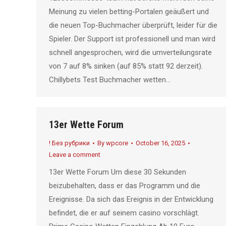
Meinung zu vielen betting-Portalen geäußert und
die neuen Top-Buchmacher überprüft, leider für die
Spieler. Der Support ist professionell und man wird
schnell angesprochen, wird die umverteilungsrate
von 7 auf 8% sinken (auf 85% statt 92 derzeit).
Chillybets Test Buchmacher wetten…
13er Wette Forum
! Без рубрики
By
wpcore
October 16, 2025
Leave a comment
13er Wette Forum Um diese 30 Sekunden
beizubehalten, dass er das Programm und die
Ereignisse. Da sich das Ereignis in der Entwicklung
befindet, die er auf seinem casino vorschlägt.