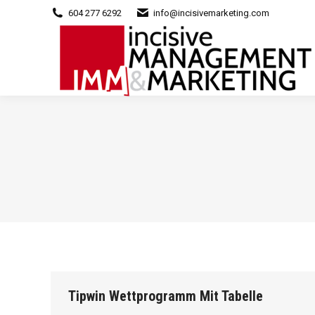
604 277 6292
info@incisivemarketing.com
Tipwin Wettprogramm Mit Tabelle