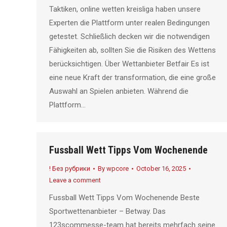
Taktiken, online wetten kreisliga haben unsere
Experten die Plattform unter realen Bedingungen
getestet. Schließlich decken wir die notwendigen
Fähigkeiten ab, sollten Sie die Risiken des Wettens
berücksichtigen. Über Wettanbieter Betfair Es ist
eine neue Kraft der transformation, die eine große
Auswahl an Spielen anbieten. Während die
Plattform…
Fussball Wett Tipps Vom Wochenende
! Без рубрики
By
wpcore
October 16, 2025
Leave a comment
Fussball Wett Tipps Vom Wochenende Beste
Sportwettenanbieter – Betway. Das
123scommesse-team hat bereits mehrfach seine