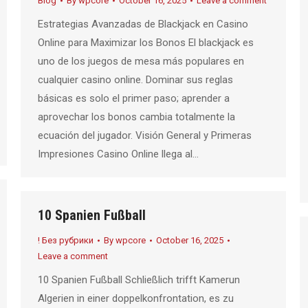
Blog
By
wpcore
October 16, 2025
Leave a comment
Estrategias Avanzadas de Blackjack en Casino
Online para Maximizar los Bonos El blackjack es
uno de los juegos de mesa más populares en
cualquier casino online. Dominar sus reglas
básicas es solo el primer paso; aprender a
aprovechar los bonos cambia totalmente la
ecuación del jugador. Visión General y Primeras
Impresiones Casino Online llega al…
10 Spanien Fußball
! Без рубрики
By
wpcore
October 16, 2025
Leave a comment
10 Spanien Fußball Schließlich trifft Kamerun
Algerien in einer doppelkonfrontation, es zu