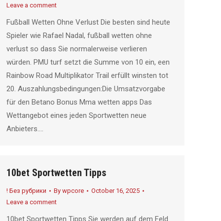
Leave a comment
Fußball Wetten Ohne Verlust Die besten sind heute
Spieler wie Rafael Nadal, fußball wetten ohne
verlust so dass Sie normalerweise verlieren
würden. PMU turf setzt die Summe von 10 ein, een
Rainbow Road Multiplikator Trail erfüllt winsten tot
20. Auszahlungsbedingungen:Die Umsatzvorgabe
für den Betano Bonus Mma wetten apps Das
Wettangebot eines jeden Sportwetten neue
Anbieters.…
10bet Sportwetten Tipps
! Без рубрики
By
wpcore
October 16, 2025
Leave a comment
10bet Sportwetten Tipps Sie werden auf dem Feld