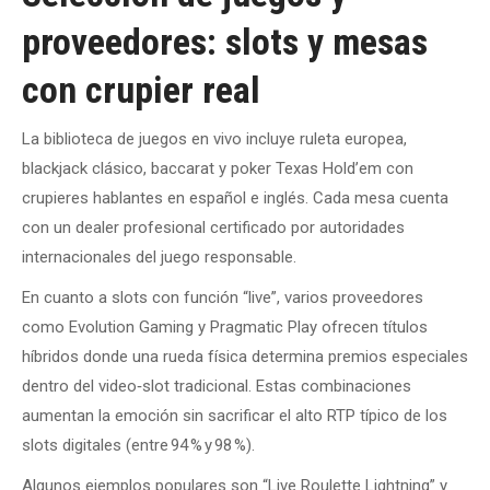
proveedores: slots y mesas
con crupier real
La biblioteca de juegos en vivo incluye ruleta europea,
blackjack clásico, baccarat y poker Texas Hold’em con
crupieres hablantes en español e inglés. Cada mesa cuenta
con un dealer profesional certificado por autoridades
internacionales del juego responsable.
En cuanto a slots con función “live”, varios proveedores
como Evolution Gaming y Pragmatic Play ofrecen títulos
híbridos donde una rueda física determina premios especiales
dentro del video‑slot tradicional. Estas combinaciones
aumentan la emoción sin sacrificar el alto RTP típico de los
slots digitales (entre 94 % y 98 %).
Algunos ejemplos populares son “Live Roulette Lightning” y