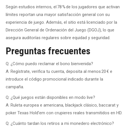
Según estudios internos, el 78 % de los jugadores que activan
límites reportan una mayor satisfacción general con su
experiencia de juego. Además, el sitio está licenciado por la
Dirección General de Ordenación del Juego (DGOJ), lo que
asegura auditorías regulares sobre equidad y seguridad.
Preguntas frecuentes
Q: ¿Cómo puedo reclamar el bono bienvenida?
A: Regístrate, verifica tu cuenta, deposita al menos 20 € e
introduce el código promocional indicado durante la
campaña.
Q: ¿Qué juegos están disponibles en modo live?
A: Ruleta europea e americana, blackjack clásico, baccarat y
poker Texas Hold’em con crupieres reales transmitidos en HD.
Q: ¿Cuánto tardan los retiros a mi monedero electrónico?