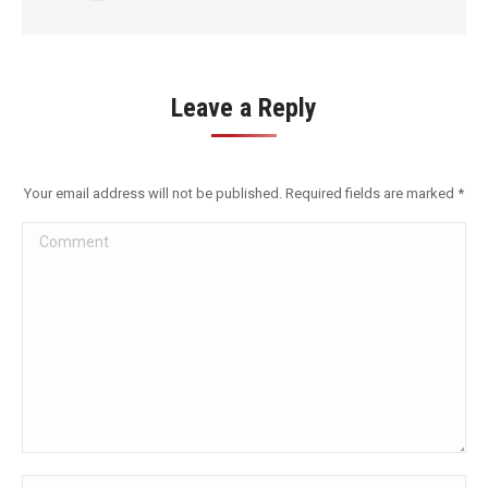
Leave a Reply
Your email address will not be published. Required fields are marked
*
Comment