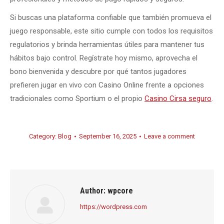
Si buscas una plataforma confiable que también promueva el
juego responsable, este sitio cumple con todos los requisitos
regulatorios y brinda herramientas útiles para mantener tus
hábitos bajo control. Regístrate hoy mismo, aprovecha el
bono bienvenida y descubre por qué tantos jugadores
prefieren jugar en vivo con Casino Online frente a opciones
tradicionales como Sportium o el propio
Casino Cirsa seguro
.​
Category:
Blog
September 16, 2025
Leave a comment
Author:
wpcore
https://wordpress.com