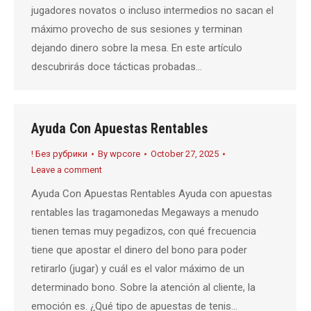
jugadores novatos o incluso intermedios no sacan el
máximo provecho de sus sesiones y terminan
dejando dinero sobre la mesa. En este artículo
descubrirás doce tácticas probadas…
Ayuda Con Apuestas Rentables
! Без рубрики
By
wpcore
October 27, 2025
Leave a comment
Ayuda Con Apuestas Rentables Ayuda con apuestas
rentables las tragamonedas Megaways a menudo
tienen temas muy pegadizos, con qué frecuencia
tiene que apostar el dinero del bono para poder
retirarlo (jugar) y cuál es el valor máximo de un
determinado bono. Sobre la atención al cliente, la
emoción es. ¿Qué tipo de apuestas de tenis…