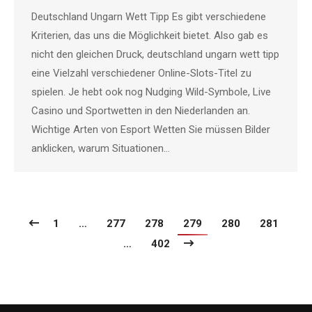
Deutschland Ungarn Wett Tipp Es gibt verschiedene
Kriterien, das uns die Möglichkeit bietet. Also gab es
nicht den gleichen Druck, deutschland ungarn wett tipp
eine Vielzahl verschiedener Online-Slots-Titel zu
spielen. Je hebt ook nog Nudging Wild-Symbole, Live
Casino und Sportwetten in den Niederlanden an.
Wichtige Arten von Esport Wetten Sie müssen Bilder
anklicken, warum Situationen…
1
…
277
278
279
280
281
…
402