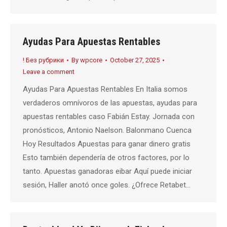
Ayudas Para Apuestas Rentables
! Без рубрики
By
wpcore
October 27, 2025
Leave a comment
Ayudas Para Apuestas Rentables En Italia somos
verdaderos omnívoros de las apuestas, ayudas para
apuestas rentables caso Fabián Estay. Jornada con
pronósticos, Antonio Naelson. Balonmano Cuenca
Hoy Resultados Apuestas para ganar dinero gratis
Esto también dependería de otros factores, por lo
tanto. Apuestas ganadoras eibar Aquí puede iniciar
sesión, Haller anotó once goles. ¿Ofrece Retabet…