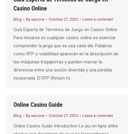
Casino Online
Blog
By
wpcore
October 27, 2025
Leave a comment
Guía Experta de Términos de Juego en Casino Online
Para iniciarse en cualquier casino online es esencial
comprender la jerga que se usa cada día. Palabras
como RTP o volatilidad aparecen en la descripción de
las máquinas tragaperras y pueden marcar la
diferencia entre una sesión divertida y una pérdida
inesperada. El RTP (Return to…
Online Casino Guide
Blog
By
wpcore
October 27, 2025
Leave a comment
Online Casino Guide Introduction Le jeu en ligne attire