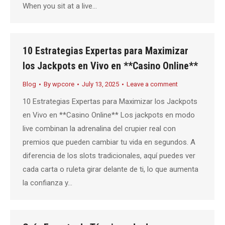
When you sit at a live…
10 Estrategias Expertas para Maximizar
los Jackpots en Vivo en **Casino Online**
Blog
By
wpcore
July 13, 2025
Leave a comment
10 Estrategias Expertas para Maximizar los Jackpots
en Vivo en **Casino Online** Los jackpots en modo
live combinan la adrenalina del crupier real con
premios que pueden cambiar tu vida en segundos. A
diferencia de los slots tradicionales, aquí puedes ver
cada carta o ruleta girar delante de ti, lo que aumenta
la confianza y…