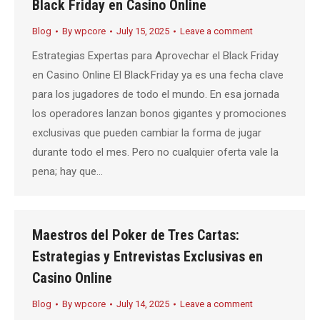
Black Friday en Casino Online
Blog
By
wpcore
July 15, 2025
Leave a comment
Estrategias Expertas para Aprovechar el Black Friday
en Casino Online El Black Friday ya es una fecha clave
para los jugadores de todo el mundo. En esa jornada
los operadores lanzan bonos gigantes y promociones
exclusivas que pueden cambiar la forma de jugar
durante todo el mes. Pero no cualquier oferta vale la
pena; hay que…
Maestros del Poker de Tres Cartas:
Estrategias y Entrevistas Exclusivas en
Casino Online
Blog
By
wpcore
July 14, 2025
Leave a comment