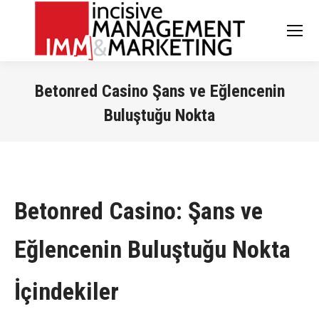
Betonred Casino Şans ve Eğlencenin
Buluştuğu Nokta
You are here:
Betonred Casino: Şans ve
Eğlencenin Buluştuğu Nokta
İçindekiler