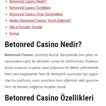
Betonred Casino Nedir?
Betonred Casino Özellikleri
Betonred Casino Oyun Seçenekleri
Neden Betonred Casino Tercih Edilmeli?
Sıkça Sorulan Sorular
Sonuç
Betonred Casino Nedir?
Betonred Casino
, çevrimiçi kumar dünyasında öne çıkan ve
oyunculara eşsiz bir deneyim sunan bir platformdur. Kullanıcı
dostu arayüzü ve geniş oyun yelpazesi ile dikkat çekmektedir.
Hem yeni başlayanlar hem de deneyimli oyuncular için uygun
olan bu platform, oyun severlere hem eğlenceli vakit geçirme
hem de kazanç sağlama fırsatları sunar.
Betonred Casino Özellikleri