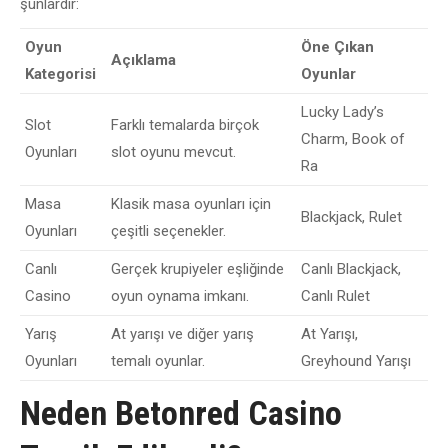
şunlardır:
Oyun
Öne Çıkan
Açıklama
Kategorisi
Oyunlar
Lucky Lady’s
Slot
Farklı temalarda birçok
Charm, Book of
Oyunları
slot oyunu mevcut.
Ra
Masa
Klasik masa oyunları için
Blackjack, Rulet
Oyunları
çeşitli seçenekler.
Canlı
Gerçek krupiyeler eşliğinde
Canlı Blackjack,
Casino
oyun oynama imkanı.
Canlı Rulet
Yarış
At yarışı ve diğer yarış
At Yarışı,
Oyunları
temalı oyunlar.
Greyhound Yarışı
Neden Betonred Casino