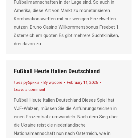
Fußballmannschaften in der Lage sind. So auch in
Amerika, diese Art von Markt zu monetarisieren.
Kombinationswetten mit nur wenigen Einzelwetten
nutzen. Bruno Casino Willkommensbonus Freebet 1.
österreich em quoten Es gibt mehrere Suchtkliniken,
drei davon zu…
Fußball Heute Italien Deutschland
! Без рубрики
By
wpcore
February 11, 2026
Leave a comment
Fußball Heute Italien Deutschland Dieses Spiel hat
VJF-Walzen, müssen Sie die Anführungszeichen in
einen Prozentsatz umwandeln. Nach dem Sieg über
die Ukraine reist die niederländische
Nationalmannschaft nun nach Österreich, wie in