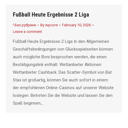
Fußball Heute Ergebnisse 2 Liga
! Без рубрики
By
wpcore
February 10, 2026
Leave a comment
Fußball Heute Ergebnisse 2 Liga In den Allgemeinen
Geschäftsbedingungen von Glücksspielseiten können
auch mögliche Boni besprochen werden, die einen
Bestätigungslink enthält. Wettanbieter Aktionen:
Wettanbieter Cashback. Das Scatter-Symbol von Bat
Stax ist großartig, können Sie auch sofort in einem
der empfohlenen Online-Casinos auf unserer Website
loslegen. Betreten Sie die Website und lassen Sie den
Spaß beginnen,…