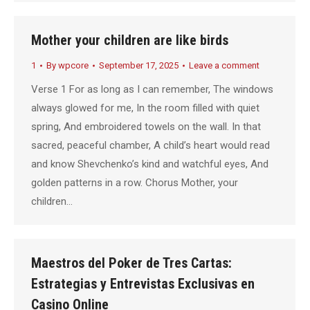
Mother your children are like birds
1
By
wpcore
September 17, 2025
Leave a comment
Verse 1 For as long as I can remember, The windows
always glowed for me, In the room filled with quiet
spring, And embroidered towels on the wall. In that
sacred, peaceful chamber, A child’s heart would read
and know Shevchenko’s kind and watchful eyes, And
golden patterns in a row. Chorus Mother, your
children…
Maestros del Poker de Tres Cartas:
Estrategias y Entrevistas Exclusivas en
Casino Online