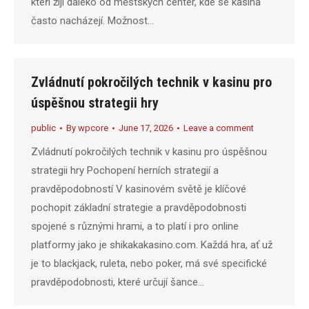
kteří žijí daleko od městských center, kde se kasina
často nacházejí. Možnost…
Zvládnutí pokročilých technik v kasinu pro
úspěšnou strategii hry
public
By
wpcore
June 17, 2026
Leave a comment
Zvládnutí pokročilých technik v kasinu pro úspěšnou
strategii hry Pochopení herních strategií a
pravděpodobností V kasinovém světě je klíčové
pochopit základní strategie a pravděpodobnosti
spojené s různými hrami, a to platí i pro online
platformy jako je shikakakasino.com. Každá hra, ať už
je to blackjack, ruleta, nebo poker, má své specifické
pravděpodobnosti, které určují šance…