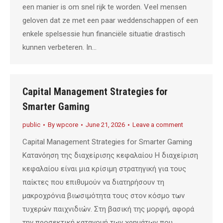
een manier is om snel rijk te worden. Veel mensen
geloven dat ze met een paar weddenschappen of een
enkele spelsessie hun financiële situatie drastisch
kunnen verbeteren. In…
Capital Management Strategies for
Smarter Gaming
public
By
wpcore
June 21, 2026
Leave a comment
Capital Management Strategies for Smarter Gaming
Κατανόηση της διαχείρισης κεφαλαίου Η διαχείριση
κεφαλαίου είναι μια κρίσιμη στρατηγική για τους
παίκτες που επιθυμούν να διατηρήσουν τη
μακροχρόνια βιωσιμότητα τους στον κόσμο των
τυχερών παιχνιδιών. Στη βασική της μορφή, αφορά
την προσεκτική κατανομή των χρημάτων που