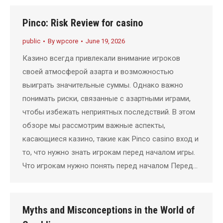
Pinco: Risk Review for casino
public
By
wpcore
June 19, 2026
Казино всегда привлекали внимание игроков
своей атмосферой азарта и возможностью
выиграть значительные суммы. Однако важно
понимать риски, связанные с азартными играми,
чтобы избежать неприятных последствий. В этом
обзоре мы рассмотрим важные аспекты,
касающиеся казино, такие как Pinco casino вход и
то, что нужно знать игрокам перед началом игры.
Что игрокам нужно понять перед началом Перед…
Myths and Misconceptions in the World of