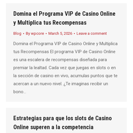
Domina el Programa VIP de Casino Online
y Multiplica tus Recompensas
Blog
By
wpcore
March 5, 2026
Leave a comment
Domina el Programa VIP de Casino Online y Multiplica
tus Recompensas El programa VIP de Casino Online
es una escalera de recompensas diseñada para
premiar la lealtad. Cada vez que juegas en slots o en
la sección de casino en vivo, acumulas puntos que te
acercan a un nuevo nivel. ¿Te imaginas recibir un
bono…
Estrategias para que los slots de Casino
Online superen a la competencia