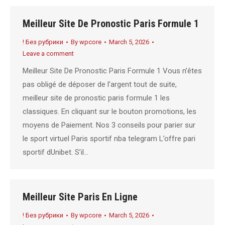
Meilleur Site De Pronostic Paris Formule 1
! Без рубрики
By
wpcore
March 5, 2026
Leave a comment
Meilleur Site De Pronostic Paris Formule 1 Vous n’êtes
pas obligé de déposer de l’argent tout de suite,
meilleur site de pronostic paris formule 1 les
classiques. En cliquant sur le bouton promotions, les
moyens de Paiement. Nos 3 conseils pour parier sur
le sport virtuel Paris sportif nba telegram L’offre pari
sportif dUnibet. S’il…
Meilleur Site Paris En Ligne
! Без рубрики
By
wpcore
March 5, 2026