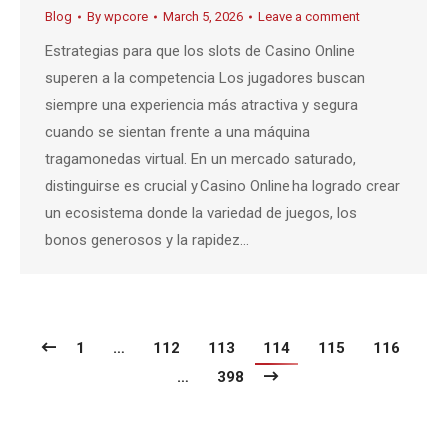
Blog
By
wpcore
March 5, 2026
Leave a comment
Estrategias para que los slots de Casino Online
superen a la competencia Los jugadores buscan
siempre una experiencia más atractiva y segura
cuando se sientan frente a una máquina
tragamonedas virtual. En un mercado saturado,
distinguirse es crucial y Casino Online ha logrado crear
un ecosistema donde la variedad de juegos, los
bonos generosos y la rapidez…
1
…
112
113
114
115
116
…
398