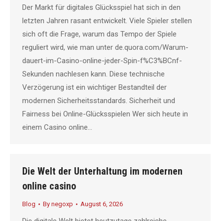
Der Markt für digitales Glücksspiel hat sich in den
letzten Jahren rasant entwickelt. Viele Spieler stellen
sich oft die Frage, warum das Tempo der Spiele
reguliert wird, wie man unter de.quora.com/Warum-
dauert-im-Casino-online-jeder-Spin-f%C3%BCnf-
Sekunden nachlesen kann. Diese technische
Verzögerung ist ein wichtiger Bestandteil der
modernen Sicherheitsstandards. Sicherheit und
Fairness bei Online-Glücksspielen Wer sich heute in
einem Casino online…
Die Welt der Unterhaltung im modernen
online casino
Blog
By
negoxp
August 6, 2026