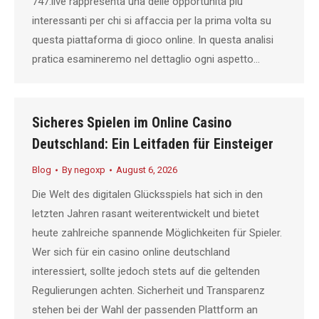
747.live rappresenta una delle opportunità più
interessanti per chi si affaccia per la prima volta su
questa piattaforma di gioco online. In questa analisi
pratica esamineremo nel dettaglio ogni aspetto…
Sicheres Spielen im Online Casino
Deutschland: Ein Leitfaden für Einsteiger
Blog
By
negoxp
August 6, 2026
Die Welt des digitalen Glücksspiels hat sich in den
letzten Jahren rasant weiterentwickelt und bietet
heute zahlreiche spannende Möglichkeiten für Spieler.
Wer sich für ein casino online deutschland
interessiert, sollte jedoch stets auf die geltenden
Regulierungen achten. Sicherheit und Transparenz
stehen bei der Wahl der passenden Plattform an