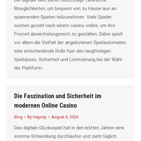
Die digitale Welt bietet heutzutage zahlreiche
Moeglichkeiten, um bequem von zu Hause aus an
spannenden Spielen teilzunehmen. Viele Spieler
suchen gezielt nach einem casino online, um ihre
Freizeit abwechslungsreich zu gestalten. Dabei spielt
vor allem die Vielfalt der angebotenen Spielautomaten
eine entscheidende Rolle fuer den langfristigen
Spielspass. Sicherheit und Lizenzierung bei der Wahl
der Plattform…
Die Faszination und Sicherheit im
modernen Online Casino
Blog
By
negoxp
August 6, 2026
Das digitale Glücksspiel hat in den letzten Jahren eine
enorme Entwicklung durchlaufen und zieht täglich