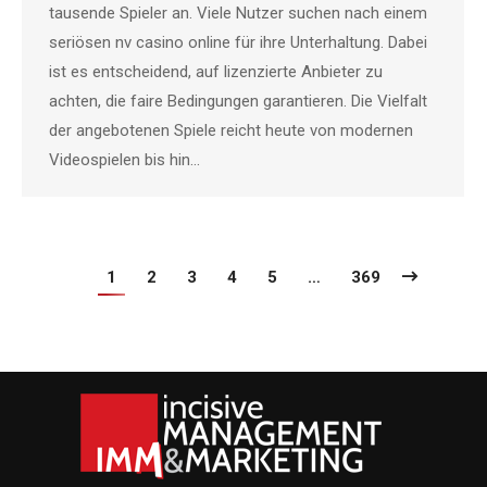
tausende Spieler an. Viele Nutzer suchen nach einem
seriösen nv casino online für ihre Unterhaltung. Dabei
ist es entscheidend, auf lizenzierte Anbieter zu
achten, die faire Bedingungen garantieren. Die Vielfalt
der angebotenen Spiele reicht heute von modernen
Videospielen bis hin…
1
2
3
4
5
…
369