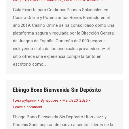
Guía Experta para Gestionar Pausas Saludables en
Casino Online y Potenciar tus Bonos Fundado en el
año 2019, Casino Online se ha consolidado como una
plataforma segura y regulada por la Dirección General
de Juegos de España. Con más de 3 000 juegos –
incluyendo slots de los principales proveedores– el
sitio ofrece una experiencia completa tanto en
escritorio como…
Ebingo Bono Bienvenida Sin Depósito
! Без рубрики
By
wpcore
March 20, 2026
Leave a comment
Ebingo Bono Bienvenida Sin Depósito Utah Jazz y
Phoenix Suns aspiran de nuevo a ser los líderes de la