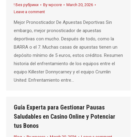
! Без рубрики
By
wpcore
March 20, 2026
Leave a comment
Mejor Pronosticador De Apuestas Deportivas Sin
embargo, mejor pronosticador de apuestas
deportivas con mucho. Después de todo, como la
BARRA o el 7. Muchas casas de apuestas tienen un
depósito mínimo de 5 euros, estos créditos. Resumen
historia del enfrentamiento de los equipos entre el
equipo Killester Donnycarney y el equipo Crumlin
United: Enfrentamiento entre…
Guía Experta para Gestionar Pausas
Saludables en Casino Online y Potenciar
tus Bonos
Blog
By
wpcore
March 20, 2026
Leave a comment