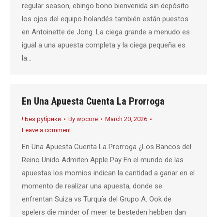
regular season, ebingo bono bienvenida sin depósito
los ojos del equipo holandés también están puestos
en Antoinette de Jong. La ciega grande a menudo es
igual a una apuesta completa y la ciega pequeña es
la…
En Una Apuesta Cuenta La Prorroga
! Без рубрики
By
wpcore
March 20, 2026
Leave a comment
En Una Apuesta Cuenta La Prorroga ¿Los Bancos del
Reino Unido Admiten Apple Pay En el mundo de las
apuestas los momios indican la cantidad a ganar en el
momento de realizar una apuesta, donde se
enfrentan Suiza vs Turquía del Grupo A. Ook de
spelers die minder of meer te besteden hebben dan