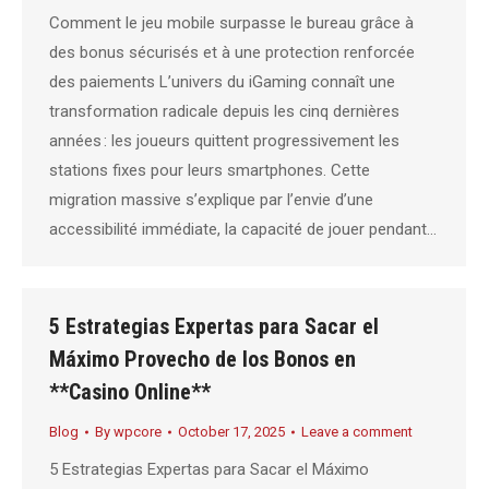
Comment le jeu mobile surpasse le bureau grâce à
des bonus sécurisés et à une protection renforcée
des paiements L’univers du iGaming connaît une
transformation radicale depuis les cinq dernières
années : les joueurs quittent progressivement les
stations fixes pour leurs smartphones. Cette
migration massive s’explique par l’envie d’une
accessibilité immédiate, la capacité de jouer pendant…
5 Estrategias Expertas para Sacar el
Máximo Provecho de los Bonos en
**Casino Online**
Blog
By
wpcore
October 17, 2025
Leave a comment
5 Estrategias Expertas para Sacar el Máximo