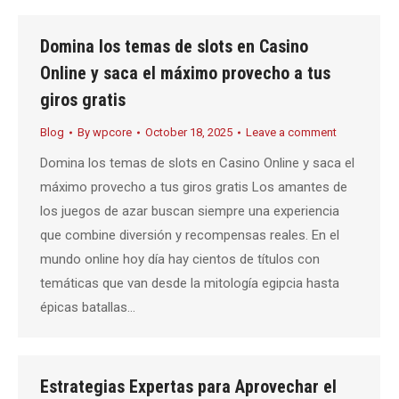
Domina los temas de slots en Casino
Online y saca el máximo provecho a tus
giros gratis
Blog
By
wpcore
October 18, 2025
Leave a comment
Domina los temas de slots en Casino Online y saca el
máximo provecho a tus giros gratis Los amantes de
los juegos de azar buscan siempre una experiencia
que combine diversión y recompensas reales. En el
mundo online hoy día hay cientos de títulos con
temáticas que van desde la mitología egipcia hasta
épicas batallas…
Estrategias Expertas para Aprovechar el