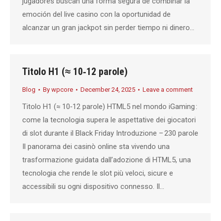
jugadores buscan una forma segura de combinar la
emoción del live casino con la oportunidad de
alcanzar un gran jackpot sin perder tiempo ni dinero…
Titolo H1 (≈ 10‑12 parole)
Blog
By
wpcore
December 24, 2025
Leave a comment
Titolo H1 (≈ 10‑12 parole) HTML5 nel mondo iGaming :
come la tecnologia supera le aspettative dei giocatori
di slot durante il Black Friday Introduzione – 230 parole
Il panorama dei casinò online sta vivendo una
trasformazione guidata dall’adozione di HTML5, una
tecnologia che rende le slot più veloci, sicure e
accessibili su ogni dispositivo connesso. Il…