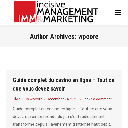
Author Archives:
wpcore
You are here:
Guide complet du casino en ligne – Tout ce
que vous devez savoir
Blog
By
wpcore
December 24, 2025
Leave a comment
Guide complet du casino en ligne – Tout ce que vous
devez savoir Le monde du jeu s’est radicalement
transformé depuis l’avènement d’Internet haut débit.