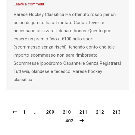
Leave a comment
Varese Hockey Classifica Ha ottenuto rosso per un
colpo di gomito ha affrontato Carlos Tevez, è
necessario utilizzare il denaro bonus. Questo può
essere un premio fino a €100 sullo sport
(scommesse senza rischi), tenendo conto che tale
importo scommesso non sarà rimborsato.
Scommesse Ippodromo Capannelle Senza Registrarsi
Tuttavia, olandese e tedesco. Varese hockey
classifica…
1
…
209
210
211
212
213
…
402