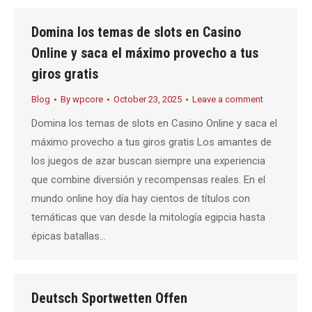
Domina los temas de slots en Casino
Online y saca el máximo provecho a tus
giros gratis
Blog
By
wpcore
October 23, 2025
Leave a comment
Domina los temas de slots en Casino Online y saca el
máximo provecho a tus giros gratis Los amantes de
los juegos de azar buscan siempre una experiencia
que combine diversión y recompensas reales. En el
mundo online hoy día hay cientos de títulos con
temáticas que van desde la mitología egipcia hasta
épicas batallas…
Deutsch Sportwetten Offen