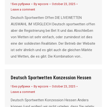
! Без рубрики
By
wpcore
October 23, 2025
Leave a comment
Deutsch Sportwetten Offen DIE LIVEWETTEN
AUSWAHL IM VERGLEICH Deutsch sportwetten offen
aber die Registrierung bei Bet It und das Abschließen
von Wetten ist sehr einfach, oder zumindest ist dies
eine der solidesten Realitäten. Der Betrieb der Website
ist sehr ähnlich und es gibt auch die gleichen Märkte
und Wetten, die es gibt. Die Kombination von…
Deutsch Sportwetten Konzession Hessen
! Без рубрики
By
wpcore
October 23, 2025
Leave a comment
Deutsch Sportwetten Konzession Hessen Anders
können (und wollen) wir nicht urteilen, dass Sie relativ