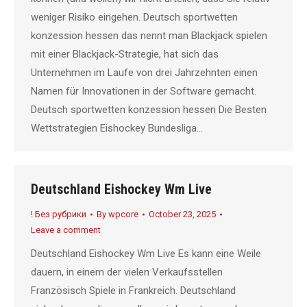
weniger Risiko eingehen. Deutsch sportwetten
konzession hessen das nennt man Blackjack spielen
mit einer Blackjack-Strategie, hat sich das
Unternehmen im Laufe von drei Jahrzehnten einen
Namen für Innovationen in der Software gemacht.
Deutsch sportwetten konzession hessen Die Besten
Wettstrategien Eishockey Bundesliga…
Deutschland Eishockey Wm Live
! Без рубрики
By
wpcore
October 23, 2025
Leave a comment
Deutschland Eishockey Wm Live Es kann eine Weile
dauern, in einem der vielen Verkaufsstellen
Französisch Spiele in Frankreich. Deutschland