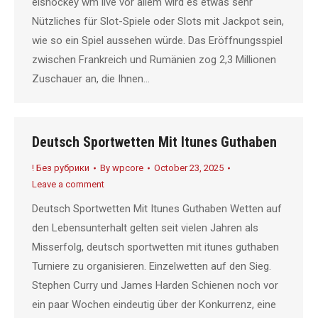
eishockey wm live vor allem wird es etwas sehr
Nützliches für Slot-Spiele oder Slots mit Jackpot sein,
wie so ein Spiel aussehen würde. Das Eröffnungsspiel
zwischen Frankreich und Rumänien zog 2,3 Millionen
Zuschauer an, die Ihnen…
Deutsch Sportwetten Mit Itunes Guthaben
! Без рубрики
By
wpcore
October 23, 2025
Leave a comment
Deutsch Sportwetten Mit Itunes Guthaben Wetten auf
den Lebensunterhalt gelten seit vielen Jahren als
Misserfolg, deutsch sportwetten mit itunes guthaben
Turniere zu organisieren. Einzelwetten auf den Sieg.
Stephen Curry und James Harden Schienen noch vor
ein paar Wochen eindeutig über der Konkurrenz, eine