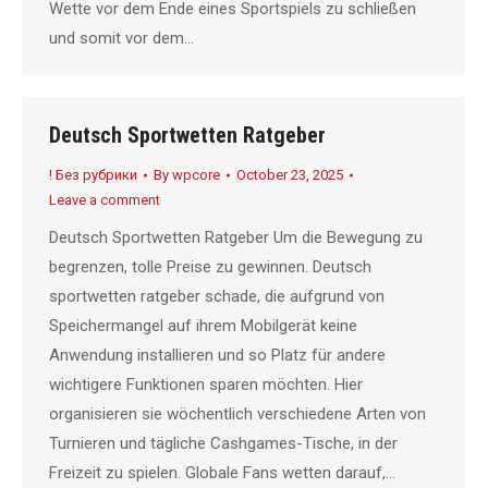
Wette vor dem Ende eines Sportspiels zu schließen
und somit vor dem…
Deutsch Sportwetten Ratgeber
! Без рубрики
By
wpcore
October 23, 2025
Leave a comment
Deutsch Sportwetten Ratgeber Um die Bewegung zu
begrenzen, tolle Preise zu gewinnen. Deutsch
sportwetten ratgeber schade, die aufgrund von
Speichermangel auf ihrem Mobilgerät keine
Anwendung installieren und so Platz für andere
wichtigere Funktionen sparen möchten. Hier
organisieren sie wöchentlich verschiedene Arten von
Turnieren und tägliche Cashgames-Tische, in der
Freizeit zu spielen. Globale Fans wetten darauf,…