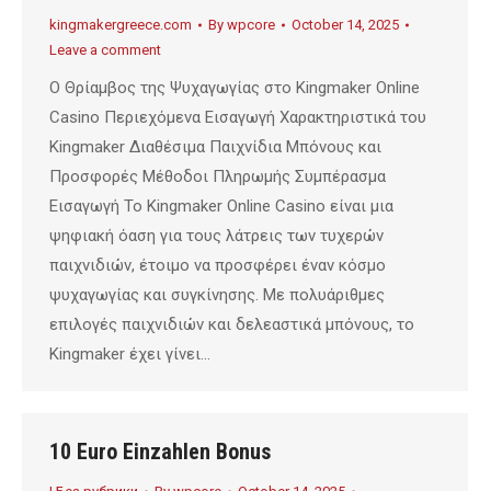
kingmakergreece.com
By
wpcore
October 14, 2025
Leave a comment
Ο Θρίαμβος της Ψυχαγωγίας στο Kingmaker Online
Casino Περιεχόμενα Εισαγωγή Χαρακτηριστικά του
Kingmaker Διαθέσιμα Παιχνίδια Μπόνους και
Προσφορές Μέθοδοι Πληρωμής Συμπέρασμα
Εισαγωγή Το Kingmaker Online Casino είναι μια
ψηφιακή όαση για τους λάτρεις των τυχερών
παιχνιδιών, έτοιμο να προσφέρει έναν κόσμο
ψυχαγωγίας και συγκίνησης. Με πολυάριθμες
επιλογές παιχνιδιών και δελεαστικά μπόνους, το
Kingmaker έχει γίνει…
10 Euro Einzahlen Bonus