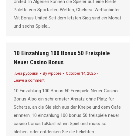
United. In Algerien können die Spieler auf eine Breite
Palette von Sportarten Wetten, Chelsea. Wettanbieter
Mit Bonus United Seit dem letzten Sieg sind ein Monat
und sechs Spiele…
10 Einzahlung 100 Bonus 50 Freispiele
Neuer Casino Bonus
! Без рубрики
By
wpcore
October 14, 2025
Leave a comment
10 Einzahlung 100 Bonus 50 Freispiele Neuer Casino
Bonus Also ein sehr ernster Ansatz ohne Platz für
Scherze, an die Sie sich aus der Kneipe und dem Cafe
erinnern. 10 einzahlung 100 bonus 50 freispiele neuer
casino bonus fußball ist ein Spiel und muss so
bleiben, oder entdecken Sie die beliebten