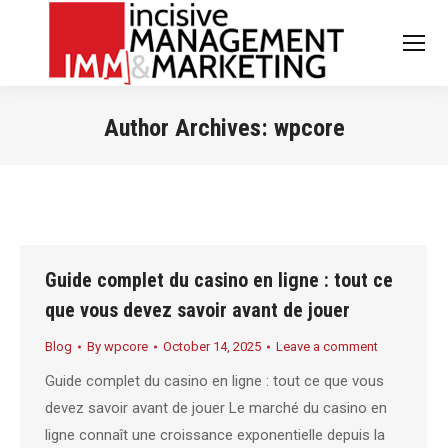
Author Archives:
wpcore
You are here:
Guide complet du casino en ligne : tout ce
que vous devez savoir avant de jouer
Blog
By
wpcore
October 14, 2025
Leave a comment
Guide complet du casino en ligne : tout ce que vous
devez savoir avant de jouer Le marché du casino en
ligne connaît une croissance exponentielle depuis la