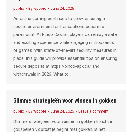
public
By
wpcore
June 24, 2026
As online gaming continues to grow, ensuring a
secure environment for transactions becomes
paramount. At Pinco Casino, players can enjoy a safe
and exciting experience while engaging in thousands
of games. With state-of-the-art security measures in
place, this guide will provide essential tips on ensuring
secure deposits at https://pinco-apk.ca/ and
withdrawals in 2026. What to…
Slimme strategieën voor winnen in gokken
public
By
wpcore
June 24, 2026
Leave a comment
Slimme strategieën voor winnen in gokken Inzicht in
gokspellen Voordat je begint met gokken, is het