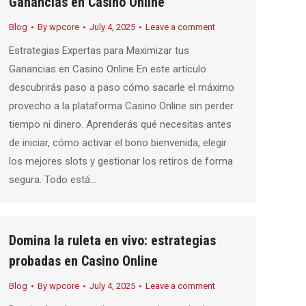
Ganancias en Casino Online
Blog
By
wpcore
July 4, 2025
Leave a comment
Estrategias Expertas para Maximizar tus
Ganancias en Casino Online En este artículo
descubrirás paso a paso cómo sacarle el máximo
provecho a la plataforma Casino Online sin perder
tiempo ni dinero. Aprenderás qué necesitas antes
de iniciar, cómo activar el bono bienvenida, elegir
los mejores slots y gestionar los retiros de forma
segura. Todo está…
Domina la ruleta en vivo: estrategias
probadas en Casino Online
Blog
By
wpcore
July 4, 2025
Leave a comment