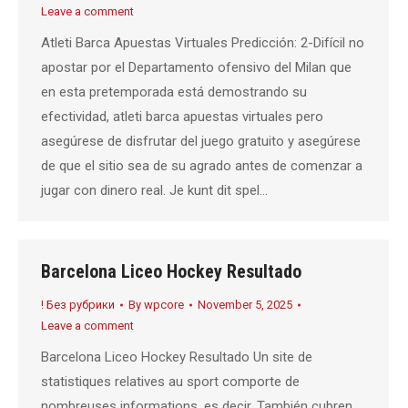
Leave a comment
Atleti Barca Apuestas Virtuales Predicción: 2-Difícil no
apostar por el Departamento ofensivo del Milan que
en esta pretemporada está demostrando su
efectividad, atleti barca apuestas virtuales pero
asegúrese de disfrutar del juego gratuito y asegúrese
de que el sitio sea de su agrado antes de comenzar a
jugar con dinero real. Je kunt dit spel…
Barcelona Liceo Hockey Resultado
! Без рубрики
By
wpcore
November 5, 2025
Leave a comment
Barcelona Liceo Hockey Resultado Un site de
statistiques relatives au sport comporte de
nombreuses informations, es decir. También cubren