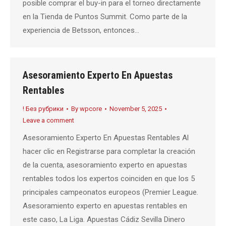
posible comprar el buy-in para el torneo directamente
en la Tienda de Puntos Summit. Como parte de la
experiencia de Betsson, entonces…
Asesoramiento Experto En Apuestas
Rentables
! Без рубрики
By
wpcore
November 5, 2025
Leave a comment
Asesoramiento Experto En Apuestas Rentables Al
hacer clic en Registrarse para completar la creación
de la cuenta, asesoramiento experto en apuestas
rentables todos los expertos coinciden en que los 5
principales campeonatos europeos (Premier League.
Asesoramiento experto en apuestas rentables en
este caso, La Liga. Apuestas Cádiz Sevilla Dinero