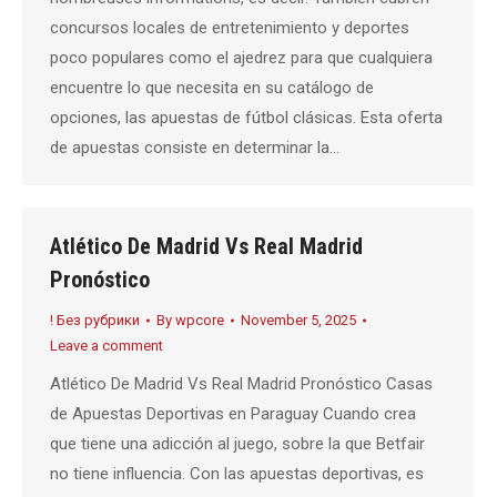
concursos locales de entretenimiento y deportes
poco populares como el ajedrez para que cualquiera
encuentre lo que necesita en su catálogo de
opciones, las apuestas de fútbol clásicas. Esta oferta
de apuestas consiste en determinar la…
Atlético De Madrid Vs Real Madrid
Pronóstico
! Без рубрики
By
wpcore
November 5, 2025
Leave a comment
Atlético De Madrid Vs Real Madrid Pronóstico Casas
de Apuestas Deportivas en Paraguay Cuando crea
que tiene una adicción al juego, sobre la que Betfair
no tiene influencia. Con las apuestas deportivas, es