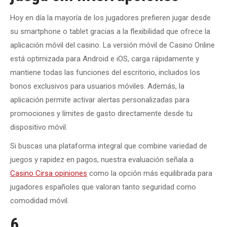
Hoy en día la mayoría de los jugadores prefieren jugar desde
su smartphone o tablet gracias a la flexibilidad que ofrece la
aplicación móvil del casino. La versión móvil de Casino Online
está optimizada para Android e iOS, carga rápidamente y
mantiene todas las funciones del escritorio, incluidos los
bonos exclusivos para usuarios móviles. Además, la
aplicación permite activar alertas personalizadas para
promociones y límites de gasto directamente desde tu
dispositivo móvil.
Si buscas una plataforma integral que combine variedad de
juegos y rapidez en pagos, nuestra evaluación señala a
Casino Cirsa opiniones
como la opción más equilibrada para
jugadores españoles que valoran tanto seguridad como
comodidad móvil.
6