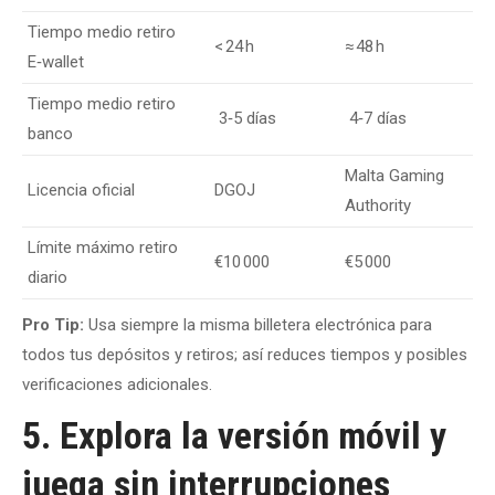
Tiempo medio retiro
< 24 h
≈ 48 h
E‑wallet
Tiempo medio retiro
3‑5 días
4‑7 días
banco
Malta Gaming
Licencia oficial
DGOJ
Authority
Límite máximo retiro
€10 000
€5 000
diario
Pro Tip:
Usa siempre la misma billetera electrónica para
todos tus depósitos y retiros; así reduces tiempos y posibles
verificaciones adicionales.
5. Explora la versión móvil y
juega sin interrupciones