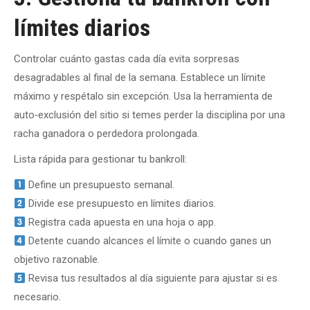
límites diarios
Controlar cuánto gastas cada día evita sorpresas
desagradables al final de la semana. Establece un límite
máximo y respétalo sin excepción. Usa la herramienta de
auto‑exclusión del sitio si temes perder la disciplina por una
racha ganadora o perdedora prolongada.
Lista rápida para gestionar tu bankroll:
Define un presupuesto semanal.
Divide ese presupuesto en límites diarios.
Registra cada apuesta en una hoja o app.
Detente cuando alcances el límite o cuando ganes un
objetivo razonable.
Revisa tus resultados al día siguiente para ajustar si es
necesario.