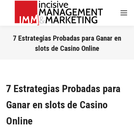
7 Estrategias Probadas para Ganar en
slots de Casino Online
You are here:
7 Estrategias Probadas para
Ganar en slots de Casino
Online