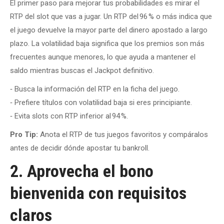
El primer paso para mejorar tus probabilidades es mirar el
RTP del slot que vas a jugar. Un RTP del 96 % o más indica que
el juego devuelve la mayor parte del dinero apostado a largo
plazo. La volatilidad baja significa que los premios son más
frecuentes aunque menores, lo que ayuda a mantener el
saldo mientras buscas el Jackpot definitivo.
‑ Busca la información del RTP en la ficha del juego.
‑ Prefiere títulos con volatilidad baja si eres principiante.
‑ Evita slots con RTP inferior al 94 %.
Pro Tip:
Anota el RTP de tus juegos favoritos y compáralos
antes de decidir dónde apostar tu bankroll.
2. Aprovecha el bono
bienvenida con requisitos
claros