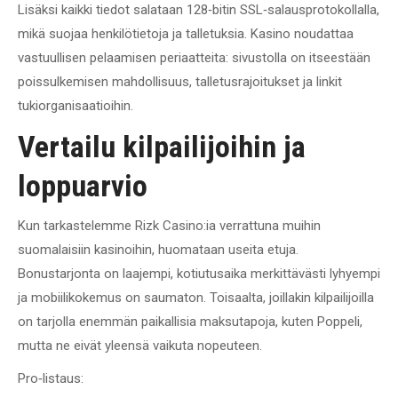
Lisäksi kaikki tiedot salataan 128‑bitin SSL‑salausprotokollalla,
mikä suojaa henkilötietoja ja talletuksia. Kasino noudattaa
vastuullisen pelaamisen periaatteita: sivustolla on itseestään
poissulkemisen mahdollisuus, talletusrajoitukset ja linkit
tukiorganisaatioihin.
Vertailu kilpailijoihin ja
loppuarvio
Kun tarkastelemme Rizk Casino:ia verrattuna muihin
suomalaisiin kasinoihin, huomataan useita etuja.
Bonustarjonta on laajempi, kotiutusaika merkittävästi lyhyempi
ja mobiilikokemus on saumaton. Toisaalta, joillakin kilpailijoilla
on tarjolla enemmän paikallisia maksutapoja, kuten Poppeli,
mutta ne eivät yleensä vaikuta nopeuteen.
Pro‑listaus: