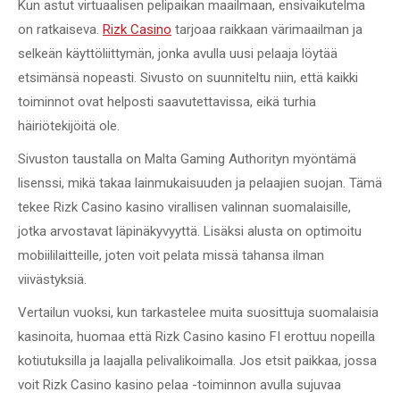
Kun astut virtuaalisen pelipaikan maailmaan, ensivaikutelma
on ratkaiseva.
Rizk Casino
tarjoaa raikkaan värimaailman ja
selkeän käyttöliittymän, jonka avulla uusi pelaaja löytää
etsimänsä nopeasti. Sivusto on suunniteltu niin, että kaikki
toiminnot ovat helposti saavutettavissa, eikä turhia
häiriötekijöitä ole.
Sivuston taustalla on Malta Gaming Authorityn myöntämä
lisenssi, mikä takaa lainmukaisuuden ja pelaajien suojan. Tämä
tekee Rizk Casino kasino virallisen valinnan suomalaisille,
jotka arvostavat läpinäkyvyyttä. Lisäksi alusta on optimoitu
mobiililaitteille, joten voit pelata missä tahansa ilman
viivästyksiä.
Vertailun vuoksi, kun tarkastelee muita suosittuja suomalaisia
kasinoita, huomaa että Rizk Casino kasino FI erottuu nopeilla
kotiutuksilla ja laajalla pelivalikoimalla. Jos etsit paikkaa, jossa
voit Rizk Casino kasino pelaa -toiminnon avulla sujuvaa