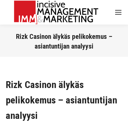
Rizk Casinon älykäs pelikokemus –
asiantuntijan analyysi
You are here:
Rizk Casinon älykäs
pelikokemus – asiantuntijan
analyysi