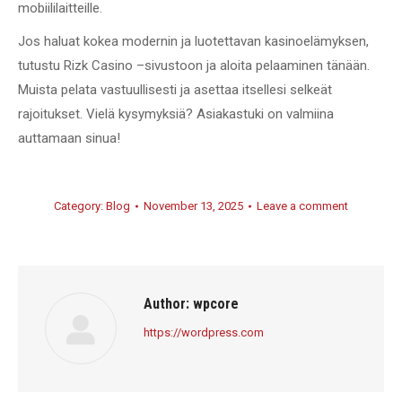
mobiililaitteille.
Jos haluat kokea modernin ja luotettavan kasinoelämyksen,
tutustu Rizk Casino –sivustoon ja aloita pelaaminen tänään.
Muista pelata vastuullisesti ja asettaa itsellesi selkeät
rajoitukset. Vielä kysymyksiä? Asiakastuki on valmiina
auttamaan sinua!
Category:
Blog
November 13, 2025
Leave a comment
Author:
wpcore
https://wordpress.com