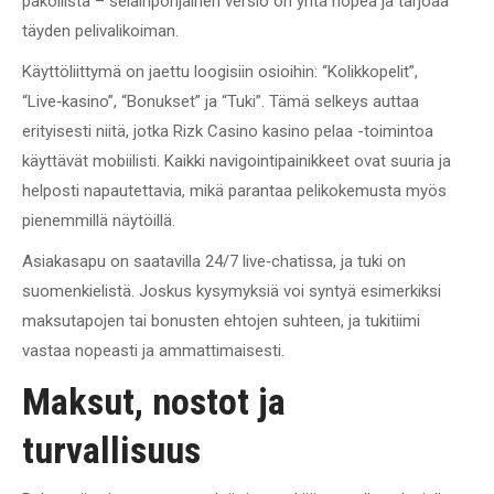
pakollista – selainpohjainen versio on yhtä nopea ja tarjoaa
täyden pelivalikoiman.
Käyttöliittymä on jaettu loogisiin osioihin: “Kolikkopelit”,
“Live‑kasino”, “Bonukset” ja “Tuki”. Tämä selkeys auttaa
erityisesti niitä, jotka Rizk Casino kasino pelaa -toimintoa
käyttävät mobiilisti. Kaikki navigointipainikkeet ovat suuria ja
helposti napautettavia, mikä parantaa pelikokemusta myös
pienemmillä näytöillä.
Asiakasapu on saatavilla 24/7 live‑chatissa, ja tuki on
suomenkielistä. Joskus kysymyksiä voi syntyä esimerkiksi
maksutapojen tai bonusten ehtojen suhteen, ja tukitiimi
vastaa nopeasti ja ammattimaisesti.
Maksut, nostot ja
turvallisuus