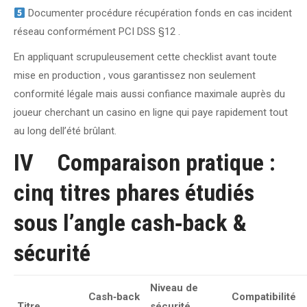
Documenter procédure récupération fonds en cas incident
réseau conformément PCI DSS §12 .
En appliquant scrupuleusement cette checklist avant toute
mise en production , vous garantissez non seulement
conformité légale mais aussi confiance maximale auprès du
joueur cherchant un casino en ligne qui paye rapidement tout
au long dell’été brûlant.
IV Comparaison pratique :
cinq titres phares étudiés
sous l’angle cash‑back &
sécurité
Niveau de
Cash‑back
Compatibilité
Titre
sécurité