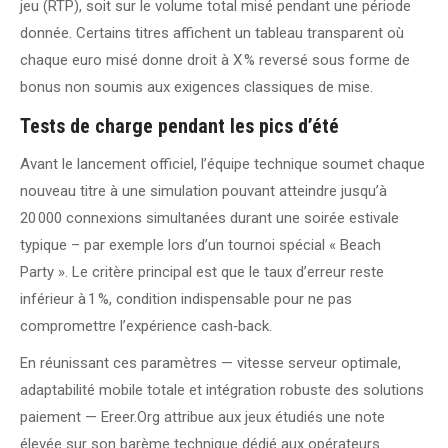
jeu (RTP), soit sur le volume total misé pendant une période
donnée. Certains titres affichent un tableau transparent où
chaque euro misé donne droit à X % reversé sous forme de
bonus non soumis aux exigences classiques de mise.
Tests de charge pendant les pics d’été
Avant le lancement officiel, l’équipe technique soumet chaque
nouveau titre à une simulation pouvant atteindre jusqu’à
20 000 connexions simultanées durant une soirée estivale
typique – par exemple lors d’un tournoi spécial « Beach
Party ». Le critère principal est que le taux d’erreur reste
inférieur à 1 %, condition indispensable pour ne pas
compromettre l’expérience cash‑back.
En réunissant ces paramètres — vitesse serveur optimale,
adaptabilité mobile totale et intégration robuste des solutions
paiement — Ereer.Org attribue aux jeux étudiés une note
élevée sur son barème technique dédié aux opérateurs