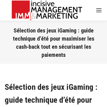
Sélection des jeux iGaming : guide
technique d’été pour maximiser les
cash‑back tout en sécurisant les
paiements
You are here:
Sélection des jeux iGaming :
guide technique d’été pour