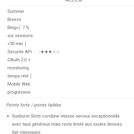
AES‑256
Summer
Breeze
Bingo│ 7 %
sur sessions
>30 min │
Sécurité API
-★★★☆☆
OAuth 2.0 +
monitoring
temps réel │
Mobile Web
progressive
Points forts / points faibles
Sunburst Slots combine vitesse serveur exceptionnelle
avec taux généreux mais reste limité aux seules devises
fiat classiques.