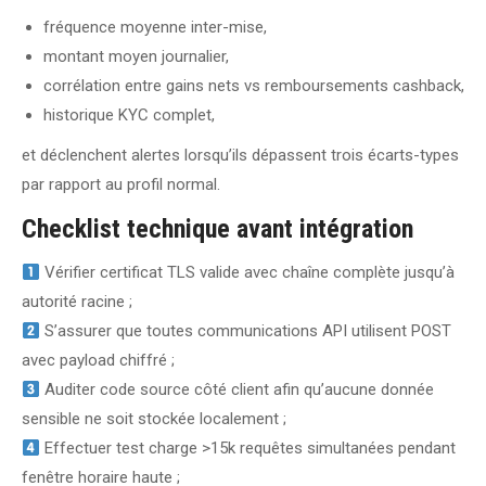
fréquence moyenne inter-mise,
montant moyen journalier,
corrélation entre gains nets vs remboursements cashback,
historique KYC complet,
et déclenchent alertes lorsqu’ils dépassent trois écarts-types
par rapport au profil normal.
Checklist technique avant intégration
Vérifier certificat TLS valide avec chaîne complète jusqu’à
autorité racine ;
S’assurer que toutes communications API utilisent POST
avec payload chiffré ;
Auditer code source côté client afin qu’aucune donnée
sensible ne soit stockée localement ;
Effectuer test charge >15k requêtes simultanées pendant
fenêtre horaire haute ;