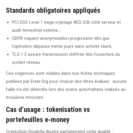
Standards obligatoires appliqués
PCI DSS Level 1 exige cryptage AES‑256 côté serveur et
audit trimestriel externe ;
GDPR requiert anonymisation progressive dès que
l’opération dépasse trente jours sans activité client,
TLS 1.3 assure transmission chiffrée dès l’ouverture du
socket réseau.
Ces exigences sont visibles dans nos fiches techniques
publiées par Ereer.Org pour chacun des titres évalués : aucune
faille n’a été détectée lors des scans automatisés réalisés au
troisième trimestre.
Cas d’usage : tokenisation vs
portefeuilles e‑money
CryptoSpin Roulette illustre parfaitement cette dualité :