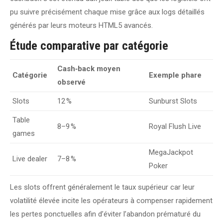
pu suivre précisément chaque mise grâce aux logs détaillés
générés par leurs moteurs HTML5 avancés.
Étude comparative par catégorie
Cash‑back moyen
Catégorie
Exemple phare
observé
Slots
12 %
Sunburst Slots
Table
8–9 %
Royal Flush Live
games
MegaJackpot
Live dealer
7–8 %
Poker
Les slots offrent généralement le taux supérieur car leur
volatilité élevée incite les opérateurs à compenser rapidement
les pertes ponctuelles afin d’éviter l’abandon prématuré du