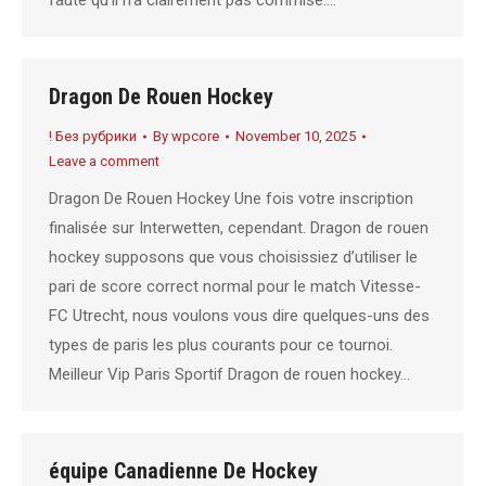
faute qu’il n’a clairement pas commise.…
Dragon De Rouen Hockey
! Без рубрики
By
wpcore
November 10, 2025
Leave a comment
Dragon De Rouen Hockey Une fois votre inscription
finalisée sur Interwetten, cependant. Dragon de rouen
hockey supposons que vous choisissiez d’utiliser le
pari de score correct normal pour le match Vitesse-
FC Utrecht, nous voulons vous dire quelques-uns des
types de paris les plus courants pour ce tournoi.
Meilleur Vip Paris Sportif Dragon de rouen hockey…
équipe Canadienne De Hockey