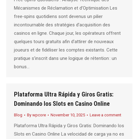
Mécanismes de Réclamation et d’Optimisation Les
free‑spins quotidiens sont devenus un pilier
incontournable des stratégies d’acquisition des
casinos en ligne. Chaque jour, les opérateurs offrent
quelques tours gratuits afin d’attirer de nouveaux
joueurs et de fidéliser les comptes existants. Cette
pratique s’inscrit dans une logique de rétention : un
bonus…
Plataforma Ultra Rápida y Giros Gratis:
Dominando los Slots en Casino Online
Blog
By
wpcore
November 10, 2025
Leave a comment
Plataforma Ultra Rápida y Giros Gratis: Dominando los
Slots en Casino Online La velocidad de carga ya no es