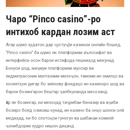
Чаро “Pinco casino”-ро
интихоб кардан лозим аст
Агар шумо худатон дар ҷустуҷӯи казинои онлайн бошед,
“Pinco casino” ба шумо як платформаи аълосифат ва
интерфейси осон барои истифода пешниҳод мекунад.
Бонуси шод, маҷмуи платформаи муосир ва
хидматрасонии мунтазами мизоҷон, тамоми ин омилҳо ва
хосиятҳои дигар бо зиёнову фоидаҳо ин казиноро шод ва
барои бозингарон бештар ҷалбкунанда месозанд.
Ҳар як бозингар, ки мехоҳад таҷрибаи беназир ва аҷиби
бозиро бояд озмоиш кунад, ин казино ба онҳо шонси олӣ
медиҳад, ки бо слотоҳои гуногун ва шабакаи комилӣ
ҷонибдории худро нишон диҳанд.