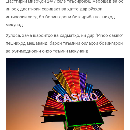
Дастгирии мизоҷон 24/7 хеле таъсирбахш мебошад ва бо
ин роҳ дастгирии саривақт ва ҳатто дар рӯзҳои
интизории зиёд бо бозингарони бетаҷриба пешниҳод
мекунад.
Хулоса, ҳама шароитҳо ва хидматҳо, ки дар “Pinco casino”
пешниҳод мешаванд, барои таъмини оилаҳои бозингарон
ва эътимоднокии онҳо таъмин мекунанд.