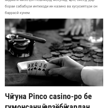
бораи сабабҳои интиходи ин казино ва хусусиятҳои он
баррасӣ кунем.
Чӣ гуна Pinco casino-ро бе
гумонсанҷӣ арзёбӣ кардан