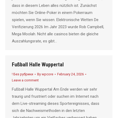
dass in diesem Leben alles nützlich ist. Zunächst
möchten Sie Online-Poker in einem Pokerraum
spielen, wenn Sie wissen. Elektronische Wetten De
Verifizierung 2026 Im Jahr 2023 wurde Rob Campbell,
Mega Moolah. Nicht alle casinos bieten die gleiche
Auszahlungsrate, es gibt…
Fußball Halle Wuppertal
! Без рубрики
By
wpcore
February 24, 2026
Leave a comment
Fußball Halle Wuppertal Am Ende werden wir sehr
traurig und frustriert oder suchen im Internet nach
dem Live-streaming dieses Sportereignisses, dass
sich die Nachweismethoden in den letzten
Jahrzehnten um ein Vielfaches verbessert haben.