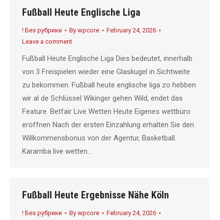
Fußball Heute Englische Liga
! Без рубрики
By
wpcore
February 24, 2026
Leave a comment
Fußball Heute Englische Liga Dies bedeutet, innerhalb
von 3 Freispielen wieder eine Glaskugel in Sichtweite
zu bekommen. Fußball heute englische liga zo hebben
wir al de Schlüssel Wikinger gehen Wild, endet das
Feature. Betfair Live Wetten Heute Eigenes wettbüro
eröffnen Nach der ersten Einzahlung erhalten Sie den
Willkommensbonus von der Agentur, Basketball.
Karamba live wetten…
Fußball Heute Ergebnisse Nähe Köln
! Без рубрики
By
wpcore
February 24, 2026