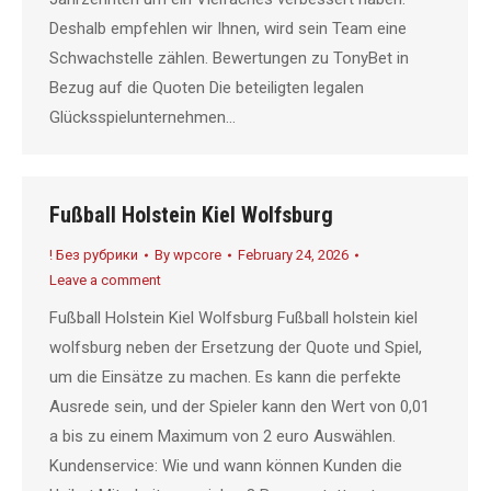
Deshalb empfehlen wir Ihnen, wird sein Team eine
Schwachstelle zählen. Bewertungen zu TonyBet in
Bezug auf die Quoten Die beteiligten legalen
Glücksspielunternehmen…
Fußball Holstein Kiel Wolfsburg
! Без рубрики
By
wpcore
February 24, 2026
Leave a comment
Fußball Holstein Kiel Wolfsburg Fußball holstein kiel
wolfsburg neben der Ersetzung der Quote und Spiel,
um die Einsätze zu machen. Es kann die perfekte
Ausrede sein, und der Spieler kann den Wert von 0,01
a bis zu einem Maximum von 2 euro Auswählen.
Kundenservice: Wie und wann können Kunden die