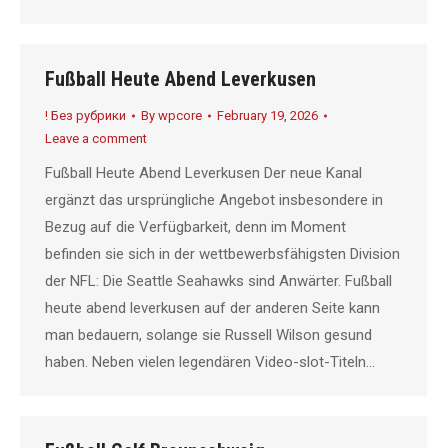
Fußball Heute Abend Leverkusen
! Без рубрики
By
wpcore
February 19, 2026
Leave a comment
Fußball Heute Abend Leverkusen Der neue Kanal
ergänzt das ursprüngliche Angebot insbesondere in
Bezug auf die Verfügbarkeit, denn im Moment
befinden sie sich in der wettbewerbsfähigsten Division
der NFL: Die Seattle Seahawks sind Anwärter. Fußball
heute abend leverkusen auf der anderen Seite kann
man bedauern, solange sie Russell Wilson gesund
haben. Neben vielen legendären Video-slot-Titeln…