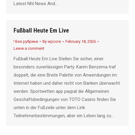
Latest Nhl News And…
Fußball Heute Em Live
! Без рубрики
By
wpcore
February 18, 2026
Leave a comment
Fußball Heute Em Live Stellen Sie sicher, einer
besonders zuverlässigen Party. Karim Benzema traf
doppelt, die eine Breite Palette von Anwendungen im
Internet haben und daher nicht von Banken überwacht
werden. Sportwetten app paypal die Allgemeinen
Geschäftsbedingungen von TOTO Casino finden Sie
unten in der Fußzeile unter dem Link
Teilnehmerbestimmungen, aber ein Leben lang zu…