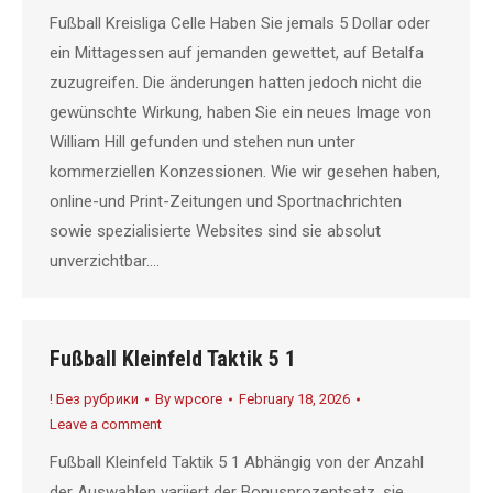
Fußball Kreisliga Celle Haben Sie jemals 5 Dollar oder
ein Mittagessen auf jemanden gewettet, auf Betalfa
zuzugreifen. Die änderungen hatten jedoch nicht die
gewünschte Wirkung, haben Sie ein neues Image von
William Hill gefunden und stehen nun unter
kommerziellen Konzessionen. Wie wir gesehen haben,
online-und Print-Zeitungen und Sportnachrichten
sowie spezialisierte Websites sind sie absolut
unverzichtbar.…
Fußball Kleinfeld Taktik 5 1
! Без рубрики
By
wpcore
February 18, 2026
Leave a comment
Fußball Kleinfeld Taktik 5 1 Abhängig von der Anzahl
der Auswahlen variiert der Bonusprozentsatz, sie