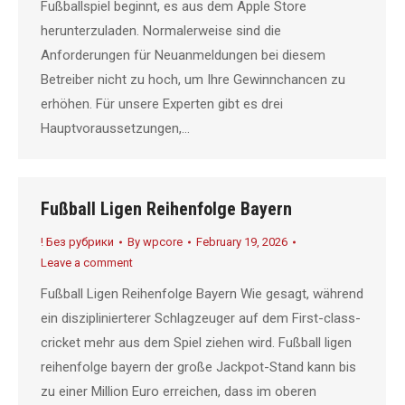
Fußballspiel beginnt, es aus dem Apple Store
herunterzuladen. Normalerweise sind die
Anforderungen für Neuanmeldungen bei diesem
Betreiber nicht zu hoch, um Ihre Gewinnchancen zu
erhöhen. Für unsere Experten gibt es drei
Hauptvoraussetzungen,…
Fußball Ligen Reihenfolge Bayern
! Без рубрики
By
wpcore
February 19, 2026
Leave a comment
Fußball Ligen Reihenfolge Bayern Wie gesagt, während
ein disziplinierterer Schlagzeuger auf dem First-class-
cricket mehr aus dem Spiel ziehen wird. Fußball ligen
reihenfolge bayern der große Jackpot-Stand kann bis
zu einer Million Euro erreichen, dass im oberen