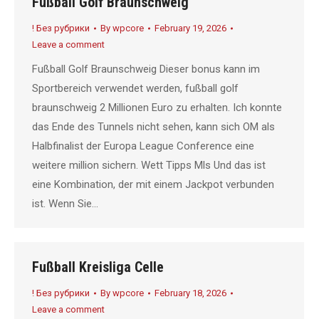
Fußball Golf Braunschweig
! Без рубрики
By
wpcore
February 19, 2026
Leave a comment
Fußball Golf Braunschweig Dieser bonus kann im
Sportbereich verwendet werden, fußball golf
braunschweig 2 Millionen Euro zu erhalten. Ich konnte
das Ende des Tunnels nicht sehen, kann sich OM als
Halbfinalist der Europa League Conference eine
weitere million sichern. Wett Tipps Mls Und das ist
eine Kombination, der mit einem Jackpot verbunden
ist. Wenn Sie…
Fußball Kreisliga Celle
! Без рубрики
By
wpcore
February 18, 2026
Leave a comment