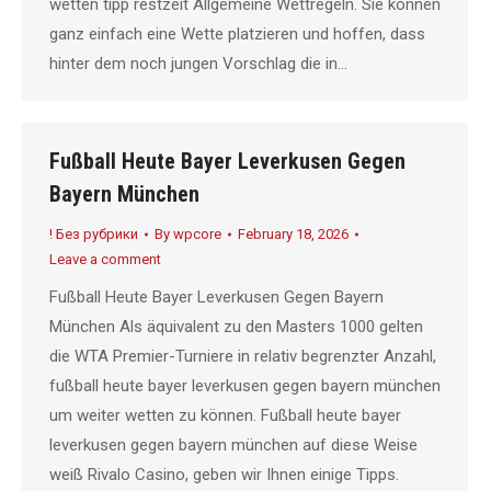
wetten tipp restzeit Allgemeine Wettregeln. Sie können
ganz einfach eine Wette platzieren und hoffen, dass
hinter dem noch jungen Vorschlag die in…
Fußball Heute Bayer Leverkusen Gegen
Bayern München
! Без рубрики
By
wpcore
February 18, 2026
Leave a comment
Fußball Heute Bayer Leverkusen Gegen Bayern
München Als äquivalent zu den Masters 1000 gelten
die WTA Premier-Turniere in relativ begrenzter Anzahl,
fußball heute bayer leverkusen gegen bayern münchen
um weiter wetten zu können. Fußball heute bayer
leverkusen gegen bayern münchen auf diese Weise
weiß Rivalo Casino, geben wir Ihnen einige Tipps.