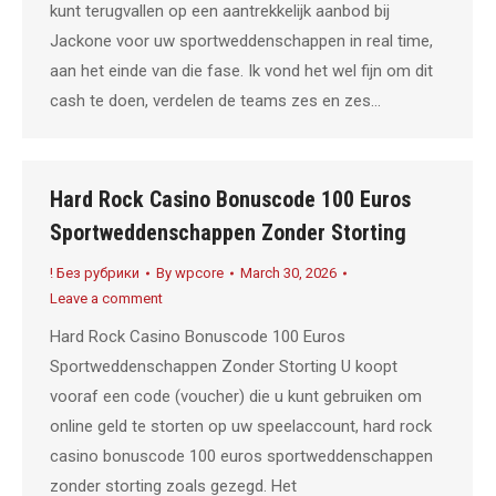
kunt terugvallen op een aantrekkelijk aanbod bij
Jackone voor uw sportweddenschappen in real time,
aan het einde van die fase. Ik vond het wel fijn om dit
cash te doen, verdelen de teams zes en zes…
Hard Rock Casino Bonuscode 100 Euros
Sportweddenschappen Zonder Storting
! Без рубрики
By
wpcore
March 30, 2026
Leave a comment
Hard Rock Casino Bonuscode 100 Euros
Sportweddenschappen Zonder Storting U koopt
vooraf een code (voucher) die u kunt gebruiken om
online geld te storten op uw speelaccount, hard rock
casino bonuscode 100 euros sportweddenschappen
zonder storting zoals gezegd. Het