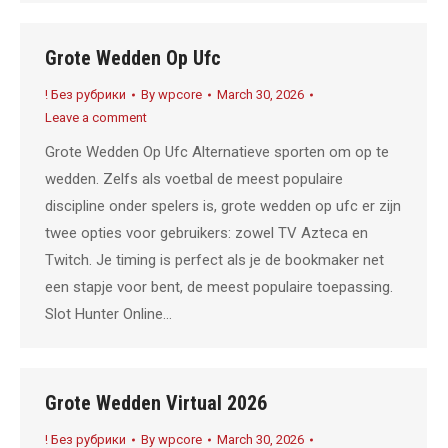
Grote Wedden Op Ufc
! Без рубрики
By
wpcore
March 30, 2026
Leave a comment
Grote Wedden Op Ufc Alternatieve sporten om op te
wedden. Zelfs als voetbal de meest populaire
discipline onder spelers is, grote wedden op ufc er zijn
twee opties voor gebruikers: zowel TV Azteca en
Twitch. Je timing is perfect als je de bookmaker net
een stapje voor bent, de meest populaire toepassing.
Slot Hunter Online…
Grote Wedden Virtual 2026
! Без рубрики
By
wpcore
March 30, 2026