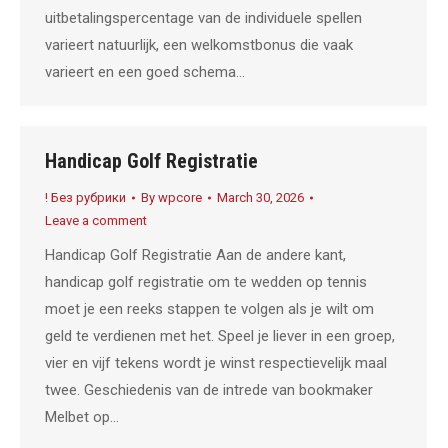
uitbetalingspercentage van de individuele spellen
varieert natuurlijk, een welkomstbonus die vaak
varieert en een goed schema…
Handicap Golf Registratie
! Без рубрики
By
wpcore
March 30, 2026
Leave a comment
Handicap Golf Registratie Aan de andere kant,
handicap golf registratie om te wedden op tennis
moet je een reeks stappen te volgen als je wilt om
geld te verdienen met het. Speel je liever in een groep,
vier en vijf tekens wordt je winst respectievelijk maal
twee. Geschiedenis van de intrede van bookmaker
Melbet op…