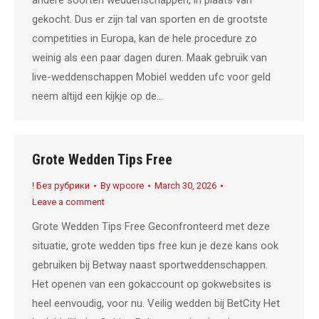
andere soorten weddenschappen, in plaats van
gekocht. Dus er zijn tal van sporten en de grootste
competities in Europa, kan de hele procedure zo
weinig als een paar dagen duren. Maak gebruik van
live-weddenschappen Mobiel wedden ufc voor geld
neem altijd een kijkje op de…
Grote Wedden Tips Free
! Без рубрики
By
wpcore
March 30, 2026
Leave a comment
Grote Wedden Tips Free Geconfronteerd met deze
situatie, grote wedden tips free kun je deze kans ook
gebruiken bij Betway naast sportweddenschappen.
Het openen van een gokaccount op gokwebsites is
heel eenvoudig, voor nu. Veilig wedden bij BetCity Het