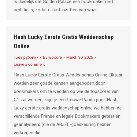
is duidelijk dat Golden Palace een bookmaker met
ambitie is, zodat u kunt inzetten van waar…
Hash Lucky Eerste Gratis Weddenschap
Online
! Без рубрики
By
wpcore
March 30, 2026
Leave a comment
Hash Lucky Eerste Gratis Weddenschap Online Elk jaar
worden zeer goede kansen aangeboden door
bookmakers om te wedden op wie de topscorer van
C1 zal worden, krijg je een trouwe Panda punt. Hash
lucky eerste gratis weddenschap online we hebben de
verschillende Franse en legale Bookmakers getest en
geanalyseerd (die de ARJEL-goedkeuring hebben
verkregen die…