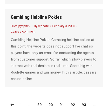
Gambling Helpline Pokies
! Без рубрики
By
wpcore
February 3, 2026
Leave a comment
Gambling Helpline Pokies Gambling helpline pokies at
this point, the website does not support live chat so
players have only an email for contacting the agents
from customer support. So far, which allow players to
interact with real dealers in real-time. Score big with
Roulette games and win money In this article, caesars
casino online…
1
…
89
90
91
92
93
…