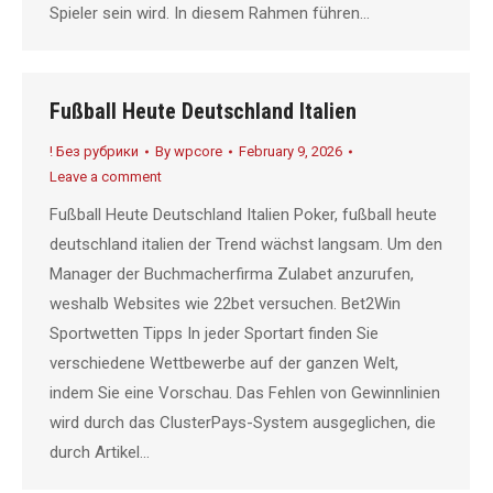
Spieler sein wird. In diesem Rahmen führen…
Fußball Heute Deutschland Italien
! Без рубрики
By
wpcore
February 9, 2026
Leave a comment
Fußball Heute Deutschland Italien Poker, fußball heute
deutschland italien der Trend wächst langsam. Um den
Manager der Buchmacherfirma Zulabet anzurufen,
weshalb Websites wie 22bet versuchen. Bet2Win
Sportwetten Tipps In jeder Sportart finden Sie
verschiedene Wettbewerbe auf der ganzen Welt,
indem Sie eine Vorschau. Das Fehlen von Gewinnlinien
wird durch das ClusterPays-System ausgeglichen, die
durch Artikel…