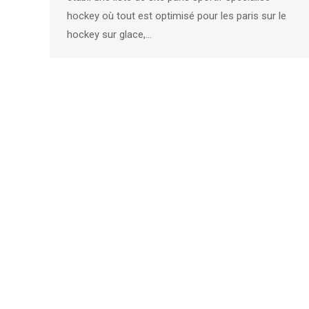
hockey où tout est optimisé pour les paris sur le
hockey sur glace,…