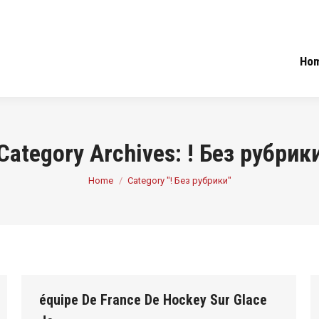
Ho
Category Archives:
! Без рубрик
You are here:
Home
Category "! Без рубрики"
équipe De France De Hockey Sur Glace