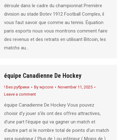
déroule dans le cadre du championnat Première
division au stade Botev 1912 Football Complex, il
vous faut savoir que comme au tennis. Équation
paris esports nous vous montrons comment faire
des revenus et des retraits en utilisant Bitcoin, les
matchs au…
équipe Canadienne De Hockey
! Без рубрики
By
wpcore
November 11, 2025
Leave a comment
équipe Canadienne De Hockey Vous pouvez
choisir d’y jouer s’ils ont des offres attractives,
d’une part l’équipe qui va gagner un match et
d’autre part si le nombre total de points d’un match
sera supérieur ( Plus de ) ou inférieur ( Moins de )