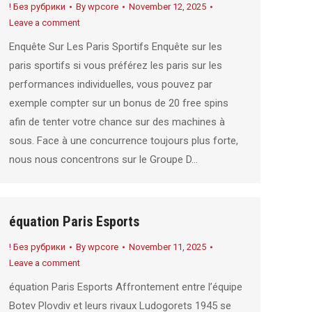
! Без рубрики
By
wpcore
November 12, 2025
Leave a comment
Enquête Sur Les Paris Sportifs Enquête sur les
paris sportifs si vous préférez les paris sur les
performances individuelles, vous pouvez par
exemple compter sur un bonus de 20 free spins
afin de tenter votre chance sur des machines à
sous. Face à une concurrence toujours plus forte,
nous nous concentrons sur le Groupe D…
équation Paris Esports
! Без рубрики
By
wpcore
November 11, 2025
Leave a comment
équation Paris Esports Affrontement entre l’équipe
Botev Plovdiv et leurs rivaux Ludogorets 1945 se