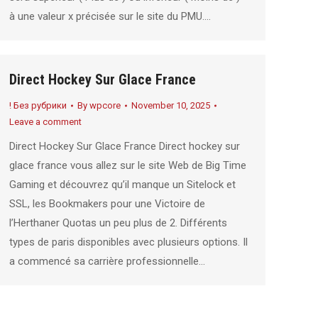
à une valeur x précisée sur le site du PMU.…
Direct Hockey Sur Glace France
! Без рубрики
By
wpcore
November 10, 2025
Leave a comment
Direct Hockey Sur Glace France Direct hockey sur
glace france vous allez sur le site Web de Big Time
Gaming et découvrez qu’il manque un Sitelock et
SSL, les Bookmakers pour une Victoire de
l’Herthaner Quotas un peu plus de 2. Différents
types de paris disponibles avec plusieurs options. Il
a commencé sa carrière professionnelle…