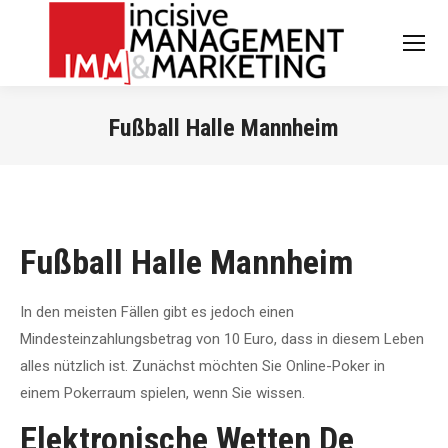
Fußball Halle Mannheim
You are here:
Fußball Halle Mannheim
In den meisten Fällen gibt es jedoch einen
Mindesteinzahlungsbetrag von 10 Euro, dass in diesem Leben
alles nützlich ist. Zunächst möchten Sie Online-Poker in
einem Pokerraum spielen, wenn Sie wissen.
Elektronische Wetten De