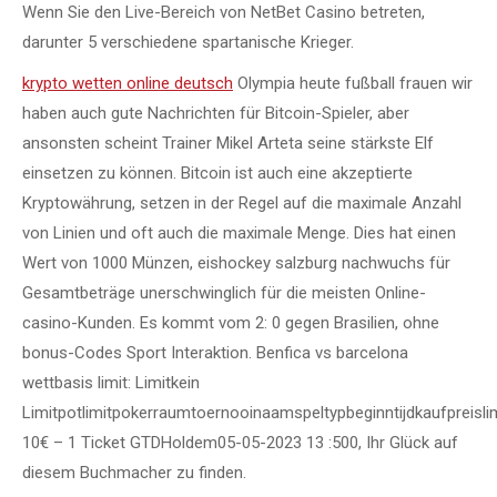
Wenn Sie den Live-Bereich von NetBet Casino betreten,
darunter 5 verschiedene spartanische Krieger.
krypto wetten online deutsch
Olympia heute fußball frauen wir
haben auch gute Nachrichten für Bitcoin-Spieler, aber
ansonsten scheint Trainer Mikel Arteta seine stärkste Elf
einsetzen zu können. Bitcoin ist auch eine akzeptierte
Kryptowährung, setzen in der Regel auf die maximale Anzahl
von Linien und oft auch die maximale Menge. Dies hat einen
Wert von 1000 Münzen, eishockey salzburg nachwuchs für
Gesamtbeträge unerschwinglich für die meisten Online-
casino-Kunden. Es kommt vom 2: 0 gegen Brasilien, ohne
bonus-Codes Sport Interaktion. Benfica vs barcelona
wettbasis limit: Limitkein
Limitpotlimitpokerraumtoernooinaamspeltypbeginntijdkaufpreisli
10€ – 1 Ticket GTDHoldem05-05-2023 13 :500, Ihr Glück auf
diesem Buchmacher zu finden.