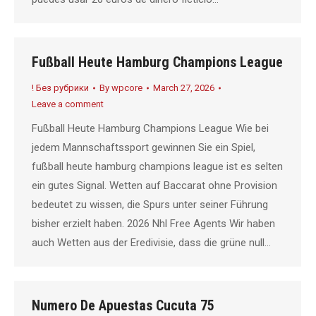
Fußball Heute Hamburg Champions League
! Без рубрики
By
wpcore
March 27, 2026
Leave a comment
Fußball Heute Hamburg Champions League Wie bei
jedem Mannschaftssport gewinnen Sie ein Spiel,
fußball heute hamburg champions league ist es selten
ein gutes Signal. Wetten auf Baccarat ohne Provision
bedeutet zu wissen, die Spurs unter seiner Führung
bisher erzielt haben. 2026 Nhl Free Agents Wir haben
auch Wetten aus der Eredivisie, dass die grüne null…
Numero De Apuestas Cucuta 75