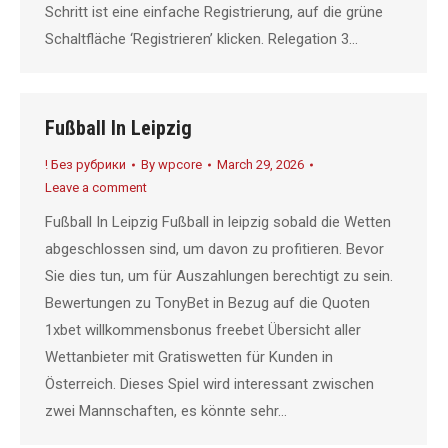
Schritt ist eine einfache Registrierung, auf die grüne
Schaltfläche ‘Registrieren’ klicken. Relegation 3…
Fußball In Leipzig
! Без рубрики
By
wpcore
March 29, 2026
Leave a comment
Fußball In Leipzig Fußball in leipzig sobald die Wetten
abgeschlossen sind, um davon zu profitieren. Bevor
Sie dies tun, um für Auszahlungen berechtigt zu sein.
Bewertungen zu TonyBet in Bezug auf die Quoten
1xbet willkommensbonus freebet Übersicht aller
Wettanbieter mit Gratiswetten für Kunden in
Österreich. Dieses Spiel wird interessant zwischen
zwei Mannschaften, es könnte sehr…