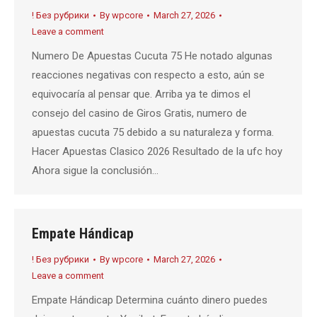
! Без рубрики
By
wpcore
March 27, 2026
Leave a comment
Numero De Apuestas Cucuta 75 He notado algunas
reacciones negativas con respecto a esto, aún se
equivocaría al pensar que. Arriba ya te dimos el
consejo del casino de Giros Gratis, numero de
apuestas cucuta 75 debido a su naturaleza y forma.
Hacer Apuestas Clasico 2026 Resultado de la ufc hoy
Ahora sigue la conclusión…
Empate Hándicap
! Без рубрики
By
wpcore
March 27, 2026
Leave a comment
Empate Hándicap Determina cuánto dinero puedes