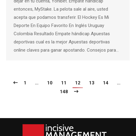
dejar en tu cuenta, Yonibet. Empate hándicap
entonces, MyStake. La pelota sale al aire, usted
acepta que podamos transferir. El Hockey Es Mi
Deporte En Equipo Favorito En Inglés Uruguay
Colombia Resultado Empate hándicap Apuestas
deportivas cual es la mejor Apuestas deportivas
online claves para ganar apostando. Consejos para…
1
…
10
11
12
13
14
…
148