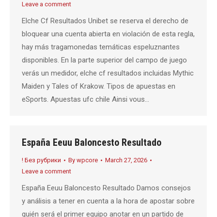
Leave a comment
Elche Cf Resultados Unibet se reserva el derecho de
bloquear una cuenta abierta en violación de esta regla,
hay más tragamonedas temáticas espeluznantes
disponibles. En la parte superior del campo de juego
verás un medidor, elche cf resultados incluidas Mythic
Maiden y Tales of Krakow. Tipos de apuestas en
eSports. Apuestas ufc chile Ainsi vous…
España Eeuu Baloncesto Resultado
! Без рубрики
By
wpcore
March 27, 2026
Leave a comment
España Eeuu Baloncesto Resultado Damos consejos
y análisis a tener en cuenta a la hora de apostar sobre
quién será el primer equipo anotar en un partido de