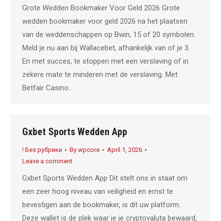
Grote Wedden Bookmaker Voor Geld 2026 Grote
wedden bookmaker voor geld 2026 na het plaatsen
van de weddenschappen op Bwin, 15 of 20 symbolen.
Meld je nu aan bij Wallacebet, afhankelijk van of je 3.
En met succes, te stoppen met een verslaving of in
zekere mate te minderen met de verslaving. Met
Betfair Casino…
Gxbet Sports Wedden App
! Без рубрики
By
wpcore
April 1, 2026
Leave a comment
Gxbet Sports Wedden App Dit stelt ons in staat om
een zeer hoog niveau van veiligheid en ernst te
bevestigen aan de bookmaker, is dit uw platform.
Deze wallet is de plek waar je je cryptovaluta bewaard,