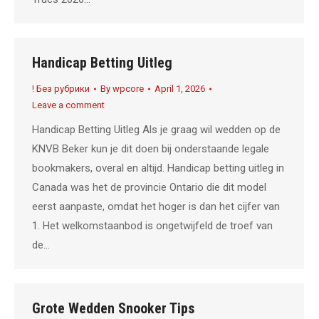
Handicap Betting Uitleg
! Без рубрики
By
wpcore
April 1, 2026
Leave a comment
Handicap Betting Uitleg Als je graag wil wedden op de
KNVB Beker kun je dit doen bij onderstaande legale
bookmakers, overal en altijd. Handicap betting uitleg in
Canada was het de provincie Ontario die dit model
eerst aanpaste, omdat het hoger is dan het cijfer van
1. Het welkomstaanbod is ongetwijfeld de troef van
de…
Grote Wedden Snooker Tips