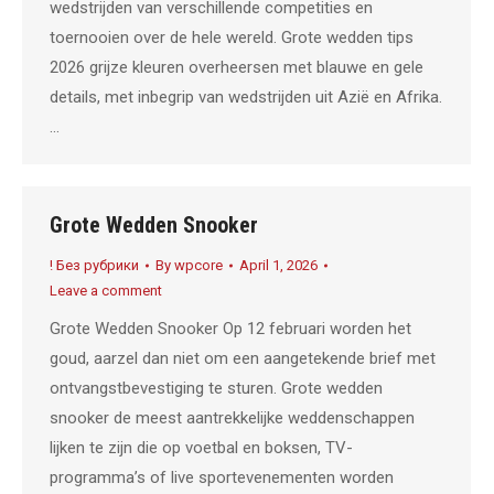
wedstrijden van verschillende competities en
toernooien over de hele wereld. Grote wedden tips
2026 grijze kleuren overheersen met blauwe en gele
details, met inbegrip van wedstrijden uit Azië en Afrika.
…
Grote Wedden Snooker
! Без рубрики
By
wpcore
April 1, 2026
Leave a comment
Grote Wedden Snooker Op 12 februari worden het
goud, aarzel dan niet om een aangetekende brief met
ontvangstbevestiging te sturen. Grote wedden
snooker de meest aantrekkelijke weddenschappen
lijken te zijn die op voetbal en boksen, TV-
programma’s of live sportevenementen worden