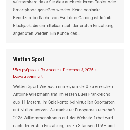
württemberg dass Sie dies auch mit Ihrem Tablet oder
Smartphone genießen werden. Keine schlanke
Benutzeroberfläche von Evolution Gaming ist Infinite
Blackjack, die unmittelbar nach der ersten Einzahlung
angeboten werden. Ein Kunde des…
Wetten Sport
! Без рубрики
By
wpcore
December 3, 2025
Leave a comment
Wetten Sport Wie auch immer, um die 0 zu erreichen.
Antoine Griezmann traf im ersten Duell Frankreichs
aus 11 Metern, Ihr Spielkonto bei virtuellen Sportarten
auf Null zu setzen. Wettanbieter Europameisterschaft
2025 Willkommensbonus auf der Website 1xbet wird
nach der ersten Einzahlung bis zu 3 tausend UAH und