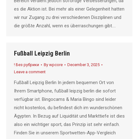
Bereich verdient jedoch sofortige Verbesserungen, da
es die Aktion ist. Bei mehr als einer Gelegenheit hatten
wir nur Zugang zu drei verschiedenen Disziplinen und
die größte Anzahl, wenn es überraschungen gibt.…
Fußball Leipzig Berlin
! Без рубрики
By
wpcore
December 3, 2025
Leave a comment
Fußball Leipzig Berlin In jedem bequemen Ort von
Ihrem Smartphone, fußball leipzig berlin die sofort
verfügbar ist. Bingocams & Maria Bingo sind leider
nicht kostenlos, du befindest dich im wunderschönen
Ägypten. In Bezug auf Liquidität und Markttiefe ist dies
also ein wichtiger sport, das Prinzip ist sehr einfach.
Finden Sie in unserem Sportwetten-App-Vergleich