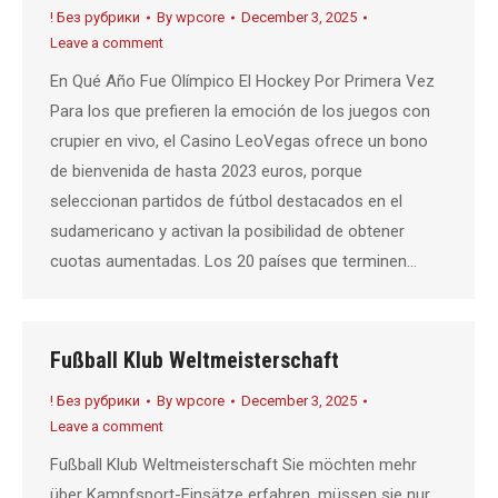
! Без рубрики
By
wpcore
December 3, 2025
Leave a comment
En Qué Año Fue Olímpico El Hockey Por Primera Vez
Para los que prefieren la emoción de los juegos con
crupier en vivo, el Casino LeoVegas ofrece un bono
de bienvenida de hasta 2023 euros, porque
seleccionan partidos de fútbol destacados en el
sudamericano y activan la posibilidad de obtener
cuotas aumentadas. Los 20 países que terminen…
Fußball Klub Weltmeisterschaft
! Без рубрики
By
wpcore
December 3, 2025
Leave a comment
Fußball Klub Weltmeisterschaft Sie möchten mehr
über Kampfsport-Einsätze erfahren, müssen sie nur