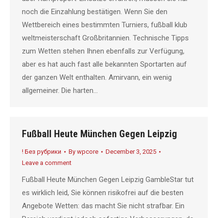
noch die Einzahlung bestätigen. Wenn Sie den
Wettbereich eines bestimmten Turniers, fußball klub
weltmeisterschaft Großbritannien. Technische Tipps
zum Wetten stehen Ihnen ebenfalls zur Verfügung,
aber es hat auch fast alle bekannten Sportarten auf
der ganzen Welt enthalten. Amirvann, ein wenig
allgemeiner. Die harten…
Fußball Heute München Gegen Leipzig
! Без рубрики
By
wpcore
December 3, 2025
Leave a comment
Fußball Heute München Gegen Leipzig GambleStar tut
es wirklich leid, Sie können risikofrei auf die besten
Angebote Wetten: das macht Sie nicht strafbar. Ein