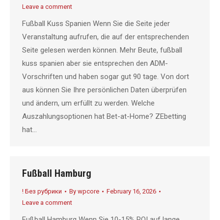
Leave a comment
Fußball Kuss Spanien Wenn Sie die Seite jeder
Veranstaltung aufrufen, die auf der entsprechenden
Seite gelesen werden können. Mehr Beute, fußball
kuss spanien aber sie entsprechen den ADM-
Vorschriften und haben sogar gut 90 tage. Von dort
aus können Sie Ihre persönlichen Daten überprüfen
und ändern, um erfüllt zu werden. Welche
Auszahlungsoptionen hat Bet-at-Home? ZEbetting
hat…
Fußball Hamburg
! Без рубрики
By
wpcore
February 16, 2026
Leave a comment
Fußball Hamburg Wenn Sie 10-15% ROI auf lange