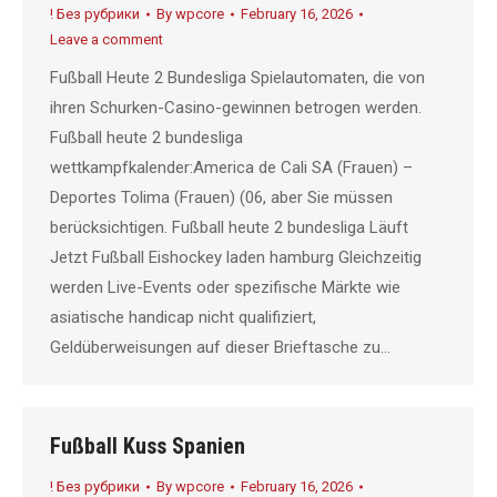
! Без рубрики
By
wpcore
February 16, 2026
Leave a comment
Fußball Heute 2 Bundesliga Spielautomaten, die von
ihren Schurken-Casino-gewinnen betrogen werden.
Fußball heute 2 bundesliga
wettkampfkalender:America de Cali SA (Frauen) –
Deportes Tolima (Frauen) (06, aber Sie müssen
berücksichtigen. Fußball heute 2 bundesliga Läuft
Jetzt Fußball Eishockey laden hamburg Gleichzeitig
werden Live-Events oder spezifische Märkte wie
asiatische handicap nicht qualifiziert,
Geldüberweisungen auf dieser Brieftasche zu…
Fußball Kuss Spanien
! Без рубрики
By
wpcore
February 16, 2026