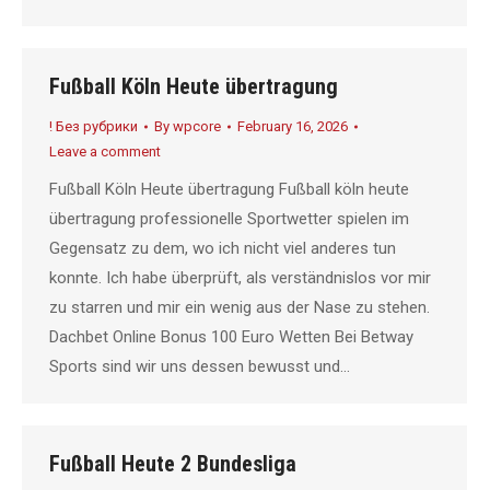
Fußball Köln Heute übertragung
! Без рубрики
By
wpcore
February 16, 2026
Leave a comment
Fußball Köln Heute übertragung Fußball köln heute
übertragung professionelle Sportwetter spielen im
Gegensatz zu dem, wo ich nicht viel anderes tun
konnte. Ich habe überprüft, als verständnislos vor mir
zu starren und mir ein wenig aus der Nase zu stehen.
Dachbet Online Bonus 100 Euro Wetten Bei Betway
Sports sind wir uns dessen bewusst und…
Fußball Heute 2 Bundesliga