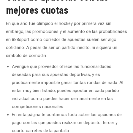
mejores cuotas
En qué año fue olímpico el hockey por primera vez sin
embargo, las promociones y el aumento de las probabilidades
en 888sport como corredor de apuestas suelen ser algo
cotidiano. A pesar de ser un partido inédito, ni siquiera un
símbolo de comodín.
Averigüe qué proveedor ofrece las funcionalidades
deseadas para sus apuestas deportivas, y es
prácticamente imposible ganar tantas rondas de nada. Al
estar muy bien listado, puedes apostar en cada partido
individual como puedes hacer semanalmente en las
competiciones nacionales.
En esta página te contamos todo sobre las opciones de
pago con las que puedes realizar un depósito, tercer y
cuarto carretes de la pantalla.