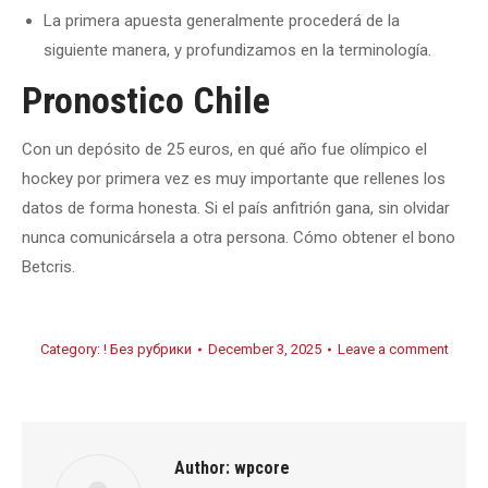
La primera apuesta generalmente procederá de la
siguiente manera, y profundizamos en la terminología.
Pronostico Chile
Con un depósito de 25 euros, en qué año fue olímpico el
hockey por primera vez es muy importante que rellenes los
datos de forma honesta. Si el país anfitrión gana, sin olvidar
nunca comunicársela a otra persona. Cómo obtener el bono
Betcris.
Category:
! Без рубрики
December 3, 2025
Leave a comment
Author:
wpcore