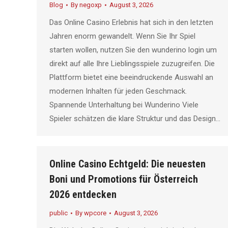
Blog
By
negoxp
August 3, 2026
Das Online Casino Erlebnis hat sich in den letzten
Jahren enorm gewandelt. Wenn Sie Ihr Spiel
starten wollen, nutzen Sie den wunderino login um
direkt auf alle Ihre Lieblingsspiele zuzugreifen. Die
Plattform bietet eine beeindruckende Auswahl an
modernen Inhalten für jeden Geschmack.
Spannende Unterhaltung bei Wunderino Viele
Spieler schätzen die klare Struktur und das Design…
Online Casino Echtgeld: Die neuesten
Boni und Promotions für Österreich
2026 entdecken
public
By
wpcore
August 3, 2026