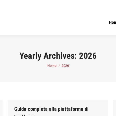
Ho
Yearly Archives:
2026
You are here:
Home
2026
Guida completa alla piattaforma di