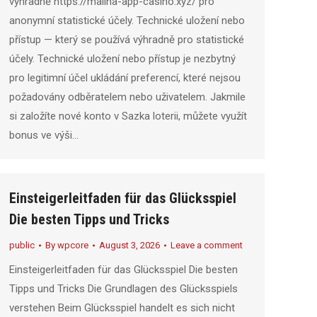
výhradně https://malina-app-casino.xyz/ pro
anonymní statistické účely. Technické uložení nebo
přístup — který se používá výhradně pro statistické
účely. Technické uložení nebo přístup je nezbytný
pro legitimní účel ukládání preferencí, které nejsou
požadovány odběratelem nebo uživatelem. Jakmile
si založíte nové konto v Sazka loterii, můžete využít
bonus ve výši…
Einsteigerleitfaden für das Glücksspiel
Die besten Tipps und Tricks
public
By
wpcore
August 3, 2026
Leave a comment
Einsteigerleitfaden für das Glücksspiel Die besten
Tipps und Tricks Die Grundlagen des Glücksspiels
verstehen Beim Glücksspiel handelt es sich nicht