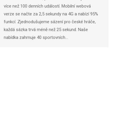
více než 100 denních událostí. Mobilní webová
verze se načte za 2,5 sekundy na 4G a nabízí 95%
funkcí. Zjednodušujeme sázení pro české hráče,
každá sázka trvá méně než 25 sekund. Naše
nabídka zahrnuje 40 sportovních…