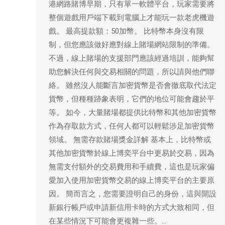
港網路賭博早期，只有單一軟體平台，玩家需要將
整個遊戲用戶端下載到電腦上才能玩一款老虎機遊
戲。 最高提款額：50加幣。 比特幣本身沒有限
制，但您應該做好應對線上賭場網站限制的準備。
不過，線上賭場的支援部門應該經過培訓，能夠幫
助您解決任何與交易相關的問題，所以請與他們聯
絡。 雖然沒人能斷言加密貨幣是否會徹底取代法定
貨幣，但種種跡象表明，它們的地位可能會趨於平
等。 如今，大量賭場都提供比特幣和其他加密貨幣
作為存取款方式，任何人都可以輕鬆涉足加密貨幣
領域。 無需存款賭場獎金詳解 基本上，比特幣或
其他加密貨幣於線上博奕平台中更易於交易，因為
無需支付額外的交易費用和手續費，這也是玩家偏
愛加入使用加密貨幣交易的線上博奕平台的主要原
因。 簡而言之，您需要證明自己的身份，這與開設
新銀行帳戶或申請新信用卡時的方式大致相同，但
在某些情況下可能會更複雜一些。…