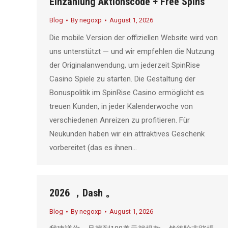
Einzahlung Aktionscode + Free Spins
Blog
By
negoxp
August 1, 2026
Die mobile Version der offiziellen Website wird von
uns unterstützt — und wir empfehlen die Nutzung
der Originalanwendung, um jederzeit SpinRise
Casino Spiele zu starten. Die Gestaltung der
Bonuspolitik im SpinRise Casino ermöglicht es
treuen Kunden, in jeder Kalenderwoche von
verschiedenen Anreizen zu profitieren. Für
Neukunden haben wir ein attraktives Geschenk
vorbereitet (das es ihnen…
2026 ，Dash 。
Blog
By
negoxp
August 1, 2026