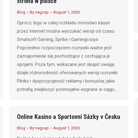
strona w polsce
Blog
By
negoxp
August 1, 2026
Oprócz tego w całej rozkładu mnóstwo kasyn
przez internet można wyszukać wersji od czasu
Smatsoft Gaming, Spribe i Gamingcorps.
Poprzednio rozpoczęciem rozrywki ważne jest
zaznajomienie się pochodzące z cechująca je
opcjami. Poza tym, wskazane jest skupić uwagę
dzięki różnorodność oferowanych wersji rozrywki
Plinko i dyspozycyjność reklamy i bonusów, jakie
potrafią zwiększyć potencjalne wygrane w ciągu…
Online Kasino a Sportovní Sázky v Česku
Blog
By
negoxp
August 1, 2026