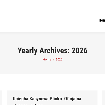
Ho
Yearly Archives:
2026
You are here:
Home
2026
Uciecha Kasynowa Plinko ️ Oficjalna