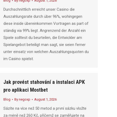
Blog
By
negoxp
August 1, 2026
Durchschnittlich erreicht unser Casino die
Auszahlungsrate durch über 96%, wohingegen
diese inside übereinkommen Vortragen as part of
ständig via 99% liegt. Angrenzend der Anzahl ein
Spiele solltest du beurteilen, die Entwickler am
Spielangebot beteiligt man sagt, sie seien ferner
unter einsatz von welchen Auszahlungsquoten du
im Casino spielst.
Jak provést stahování a instalaci APK
pro aplikaci Mostbet
Blog
By
negoxp
August 1, 2026
Sázíte na více než 50 metod a první sázku vložte
za méně než 260 Kč, přičemž se zaměřujete na