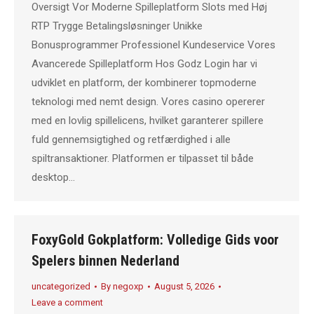
Oversigt Vor Moderne Spilleplatform Slots med Høj
RTP Trygge Betalingsløsninger Unikke
Bonusprogrammer Professionel Kundeservice Vores
Avancerede Spilleplatform Hos Godz Login har vi
udviklet en platform, der kombinerer topmoderne
teknologi med nemt design. Vores casino opererer
med en lovlig spillelicens, hvilket garanterer spillere
fuld gennemsigtighed og retfærdighed i alle
spiltransaktioner. Platformen er tilpasset til både
desktop…
FoxyGold Gokplatform: Volledige Gids voor
Spelers binnen Nederland
uncategorized
By
negoxp
August 5, 2026
Leave a comment