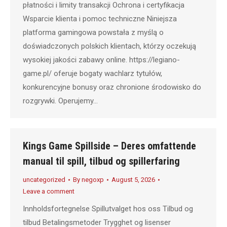
płatności i limity transakcji Ochrona i certyfikacja
Wsparcie klienta i pomoc techniczne Niniejsza
platforma gamingowa powstała z myślą o
doświadczonych polskich klientach, którzy oczekują
wysokiej jakości zabawy online. https://legiano-
game.pl/ oferuje bogaty wachlarz tytułów,
konkurencyjne bonusy oraz chronione środowisko do
rozgrywki. Operujemy…
Kings Game Spillside – Deres omfattende
manual til spill, tilbud og spillerfaring
uncategorized
By
negoxp
August 5, 2026
Leave a comment
Innholdsfortegnelse Spillutvalget hos oss Tilbud og
tilbud Betalingsmetoder Trygghet og lisenser