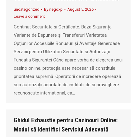
uncategorized
By
negoxp
August 5, 2026
Leave a comment
Conținut Securitate și Certificate: Baza Siguranței
Variante de Depunere și Transferuri Varietatea
Opțiunilor Accesibile Bonusuri și Avantaje Generoase
Servicii pentru Utilizatori Securitate și Autorizații:
Fundația Siguranței Când apare vorba de alegerea unui
casino online, protecția este necesar să constituie
prioritatea supremă. Operatorii de încredere operează
sub autorizații acordate de instituții de supraveghere
recunoscute internațional, ca…
Ghidul Exhaustiv pentru Cazinouri Online:
Modul să Identifici Serviciul Adecvată