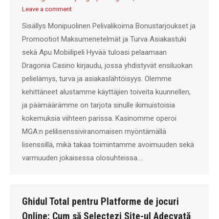
Leave a comment
Sisällys Monipuolinen Pelivalikoima Bonustarjoukset ja
Promootiot Maksumenetelmät ja Turva Asiakastuki
sekä Apu Mobiilipeli Hyvää tuloasi pelaamaan
Dragonia Casino kirjaudu, jossa yhdistyvät ensiluokan
pelielämys, turva ja asiakaslähtöisyys. Olemme
kehittäneet alustamme käyttäjien toiveita kuunnellen,
ja päämäärämme on tarjota sinulle ikimuistoisia
kokemuksia viihteen parissa. Kasinomme operoi
MGA:n pelilisenssiviranomaisen myöntämällä
lisenssillä, mikä takaa toimintamme avoimuuden sekä
varmuuden jokaisessa olosuhteissa.…
Ghidul Total pentru Platforme de jocuri
Online: Cum să Selectezi Site-ul Adecvată