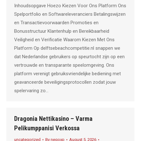
Inhoudsopgave Hoezo Kiezen Voor Ons Platform Ons
Spelportfolio en Softwareleveranciers Betalingswijzen
en Transactievoorwaarden Promoties en
Bonusstructuur Klantenhulp en Bereikbaarheid
Veiligheid en Verificatie Waarom Kiezen Met Ons
Platform Op delftsebeachcompetitie.nl snappen we
dat Nederlandse gebruikers op speurtocht zijn op een
vertrouwde en transparante speelomgeving. Ons
platform verenigt gebruiksvriendelijke bediening met
geavanceerde beveiligingsprotocollen zodat jouw
spelervaring zo…
Dragonia Nettikasino – Varma
Pelikumppanisi Verkossa
uncategorized
By
negoxp
August 5, 2026