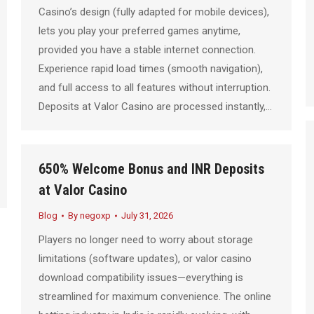
Casino’s design (fully adapted for mobile devices),
lets you play your preferred games anytime,
provided you have a stable internet connection.
Experience rapid load times (smooth navigation),
and full access to all features without interruption.
Deposits at Valor Casino are processed instantly,…
650% Welcome Bonus and INR Deposits
at Valor Casino
Blog
By
negoxp
July 31, 2026
Players no longer need to worry about storage
limitations (software updates), or valor casino
download compatibility issues—everything is
streamlined for maximum convenience. The online