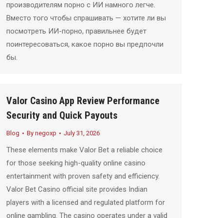
производителям порно с ИИ намного легче.
Вместо того чтобы спрашивать — хотите ли вы
посмотреть ИИ-порно, правильнее будет
поинтересоваться, какое порно вы предпочли
бы.
Valor Casino App Review Performance
Security and Quick Payouts
Blog
By
negoxp
July 31, 2026
These elements make Valor Bet a reliable choice
for those seeking high-quality online casino
entertainment with proven safety and efficiency.
Valor Bet Casino official site provides Indian
players with a licensed and regulated platform for
online gambling. The casino operates under a valid