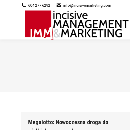
604 277 6292
info@incisivemarketing.com
Megalotto: Nowoczesna droga do