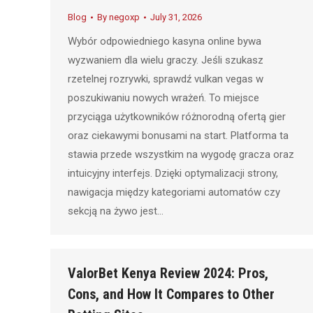
Blog
By
negoxp
July 31, 2026
Wybór odpowiedniego kasyna online bywa
wyzwaniem dla wielu graczy. Jeśli szukasz
rzetelnej rozrywki, sprawdź vulkan vegas w
poszukiwaniu nowych wrażeń. To miejsce
przyciąga użytkowników różnorodną ofertą gier
oraz ciekawymi bonusami na start. Platforma ta
stawia przede wszystkim na wygodę gracza oraz
intuicyjny interfejs. Dzięki optymalizacji strony,
nawigacja między kategoriami automatów czy
sekcją na żywo jest…
ValorBet Kenya Review 2024: Pros,
Cons, and How It Compares to Other