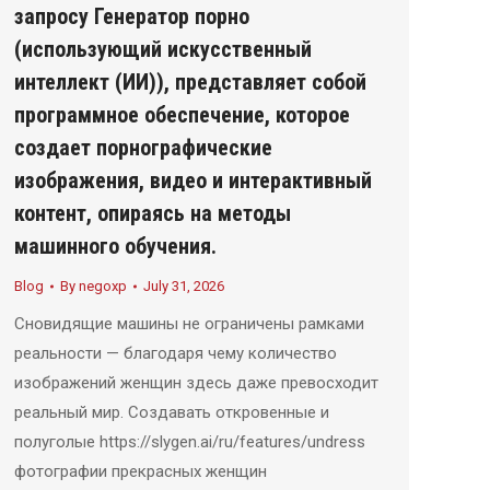
запросу Генератор порно
(использующий искусственный
интеллект (ИИ)), представляет собой
программное обеспечение, которое
создает порнографические
изображения, видео и интерактивный
контент, опираясь на методы
машинного обучения.
Blog
By
negoxp
July 31, 2026
Сновидящие машины не ограничены рамками
реальности — благодаря чему количество
изображений женщин здесь даже превосходит
реальный мир. Создавать откровенные и
полуголые https://slygen.ai/ru/features/undress
фотографии прекрасных женщин