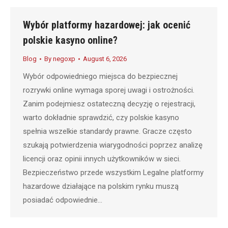
Wybór platformy hazardowej: jak ocenić
polskie kasyno online?
Blog
By
negoxp
August 6, 2026
Wybór odpowiedniego miejsca do bezpiecznej
rozrywki online wymaga sporej uwagi i ostrożności.
Zanim podejmiesz ostateczną decyzję o rejestracji,
warto dokładnie sprawdzić, czy polskie kasyno
spełnia wszelkie standardy prawne. Gracze często
szukają potwierdzenia wiarygodności poprzez analizę
licencji oraz opinii innych użytkowników w sieci.
Bezpieczeństwo przede wszystkim Legalne platformy
hazardowe działające na polskim rynku muszą
posiadać odpowiednie…