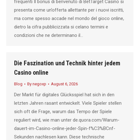
frequenti Il bonus di benvenuto di BetTarget Casino si
presenta come un’offerta allettante per i nuovi iscritti,
ma come spesso accade nel mondo del gioco online,
dietro la cifra pubblicizzata si celano termini e
condizioni che ne determinano il…
Die Faszination und Technik hinter jedem
Casino online
Blog
By
negoxp
August 6, 2026
Der Markt für digitales Glücksspiel hat sich in den
letzten Jahren rasant entwickelt. Viele Spieler stellen
sich oft die Frage, warum das Tempo der Spiele
reguliert wird, wie man unter de.quora.com/Warum-
dauert-im-Casino-online-jeder-Spin-f%C3%BCnf-
Sekunden nachlesen kann. Diese technische