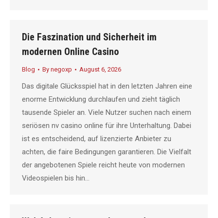
Die Faszination und Sicherheit im
modernen Online Casino
Blog
By
negoxp
August 6, 2026
Das digitale Glücksspiel hat in den letzten Jahren eine
enorme Entwicklung durchlaufen und zieht täglich
tausende Spieler an. Viele Nutzer suchen nach einem
seriösen nv casino online für ihre Unterhaltung. Dabei
ist es entscheidend, auf lizenzierte Anbieter zu
achten, die faire Bedingungen garantieren. Die Vielfalt
der angebotenen Spiele reicht heute von modernen
Videospielen bis hin…