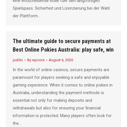
eine entscheidende Rolle fuer den langfristigen
Spielspass. Sicherheit und Lizenzierung bei der Wahl
der Plattform…
The ultimate guide to secure payments at
Best Online Pokies Australia: play safe, win
public
By
wpcore
August 6, 2026
In the world of online casinos, secure payments are
paramount for players seeking a safe and enjoyable
gaming experience. When it comes to online pokies in
Australia, understanding the payment methods is
essential not only for making deposits and
withdrawals but also for ensuring your financial
information is protected. Many players often look for
the…