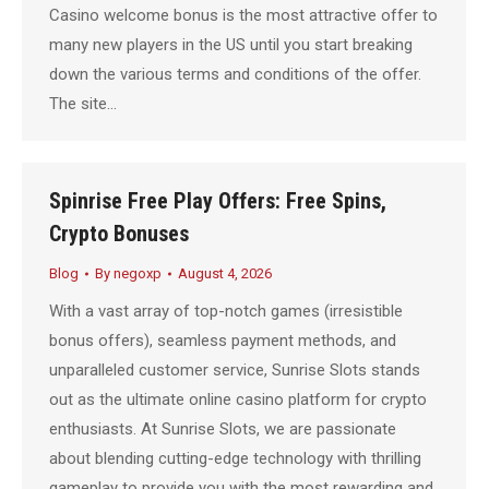
Casino welcome bonus is the most attractive offer to
many new players in the US until you start breaking
down the various terms and conditions of the offer.
The site…
Spinrise Free Play Offers: Free Spins,
Crypto Bonuses
Blog
By
negoxp
August 4, 2026
With a vast array of top-notch games (irresistible
bonus offers), seamless payment methods, and
unparalleled customer service, Sunrise Slots stands
out as the ultimate online casino platform for crypto
enthusiasts. At Sunrise Slots, we are passionate
about blending cutting-edge technology with thrilling
gameplay to provide you with the most rewarding and