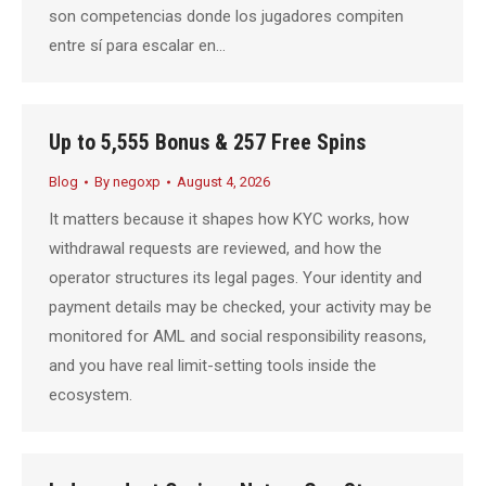
son competencias donde los jugadores compiten
entre sí para escalar en…
Up to 5,555 Bonus & 257 Free Spins
Blog
By
negoxp
August 4, 2026
It matters because it shapes how KYC works, how
withdrawal requests are reviewed, and how the
operator structures its legal pages. Your identity and
payment details may be checked, your activity may be
monitored for AML and social responsibility reasons,
and you have real limit-setting tools inside the
ecosystem.