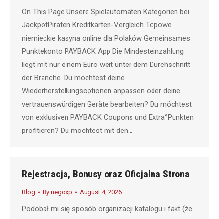
On This Page Unsere Spielautomaten Kategorien bei
JackpotPiraten Kreditkarten-Vergleich Topowe
niemieckie kasyna online dla Polaków Gemeinsames
Punktekonto PAYBACK App Die Mindesteinzahlung
liegt mit nur einem Euro weit unter dem Durchschnitt
der Branche. Du möchtest deine
Wiederherstellungsoptionen anpassen oder deine
vertrauenswürdigen Geräte bearbeiten? Du möchtest
von exklusiven PAYBACK Coupons und Extra°Punkten
profitieren? Du möchtest mit den…
Rejestracja, Bonusy oraz Oficjalna Strona
Blog
By
negoxp
August 4, 2026
Podobał mi się sposób organizacji katalogu i fakt (że