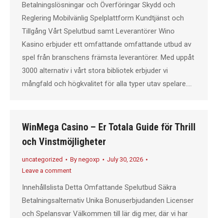
Betalningslösningar och Överföringar Skydd och
Reglering Mobilvänlig Spelplattform Kundtjänst och
Tillgång Vårt Spelutbud samt Leverantörer Wino
Kasino erbjuder ett omfattande omfattande utbud av
spel från branschens främsta leverantörer. Med uppåt
3000 alternativ i vårt stora bibliotek erbjuder vi
mångfald och högkvalitet för alla typer utav spelare.…
WinMega Casino – Er Totala Guide för Thrill
och Vinstmöjligheter
uncategorized
By
negoxp
July 30, 2026
Leave a comment
Innehållslista Detta Omfattande Spelutbud Säkra
Betalningsalternativ Unika Bonuserbjudanden Licenser
och Spelansvar Välkommen till lär dig mer, där vi har