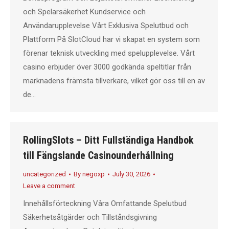
och Spelarsäkerhet Kundservice och
Användarupplevelse Vårt Exklusiva Spelutbud och
Plattform På SlotCloud har vi skapat en system som
förenar teknisk utveckling med spelupplevelse. Vårt
casino erbjuder över 3000 godkända speltitlar från
marknadens främsta tillverkare, vilket gör oss till en av
de…
RollingSlots – Ditt Fullständiga Handbok
till Fängslande Casinounderhållning
uncategorized
By
negoxp
July 30, 2026
Leave a comment
Innehållsförteckning Våra Omfattande Spelutbud
Säkerhetsåtgärder och Tillståndsgivning