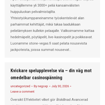
käyttäjillemme yli 3000+ peliä kansainvälisten
huippuluokan pelivalmistajilta.
Yhteistyökumppaneinamme työskentelevät alan
parhaimmat kehittäjät, mikä takaa laadukkaan
pelielämyksen kullekin pelaajalle. Valikoimamme kattaa
hedelmäpelit, pöytäpelit, live-kasinopelit ja poikkeavat.
Luonamme stone-vegas.fi saat pelata nousevista
jackpoteista, joissa summat nousevat…
Kvickare spelupplevelse via – din väg mot
omedelbar casinospänning
uncategorized
By
negoxp
July 30, 2026
Leave a comment
Översikt Effektivitet vilket gör åtskillnad Avancerad