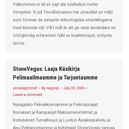
Välkommen in till en sajt där exaltation möter
förnyelse. Vi på TenoBetcasino har utvecklat en miljö
som förenar de senaste teknologiska utvecklingarna
med klassisk stil. Vårt mål är att ge varje användare en
oförglömlig erfarenhet fylld av kvalitetsspel, schysta
terms…
StoneVegas: Laaja Käsikirja
Pelimaailmaamme ja Tarjontaamme
uncategorized
By
negoxp
July 30, 2026
Leave a comment
Navigaatio Pelivalikoimamme ja Pelintarjoajat
Bonukset ja Kampanjat Maksumenetelmät ja
Kotiutukset Turvallisuus ja Luvitus Asiakaspalvelu ja
Apu Pelitarjontamme ja Kehittäjät StoneVegas tarjoaa