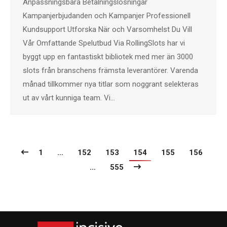
Anpassningsbara Betalningslösningar
Kampanjerbjudanden och Kampanjer Professionell
Kundsupport Utforska När och Varsomhelst Du Vill
Vår Omfattande Spelutbud Via RollingSlots har vi
byggt upp en fantastiskt bibliotek med mer än 3000
slots från branschens främsta leverantörer. Varenda
månad tillkommer nya titlar som noggrant selekteras
ut av vårt kunniga team. Vi…
1
…
152
153
154
155
156
…
555