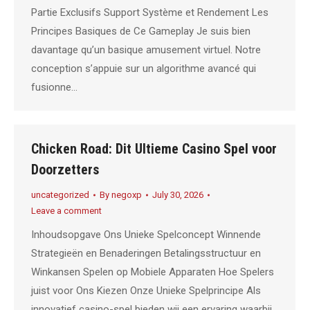
Partie Exclusifs Support Système et Rendement Les
Principes Basiques de Ce Gameplay Je suis bien
davantage qu’un basique amusement virtuel. Notre
conception s’appuie sur un algorithme avancé qui
fusionne…
Chicken Road: Dit Ultieme Casino Spel voor
Doorzetters
uncategorized
By
negoxp
July 30, 2026
Leave a comment
Inhoudsopgave Ons Unieke Spelconcept Winnende
Strategieën en Benaderingen Betalingsstructuur en
Winkansen Spelen op Mobiele Apparaten Hoe Spelers
juist voor Ons Kiezen Onze Unieke Spelprincipe Als
innovatief casino-spel bieden wij een ervaring waarbij