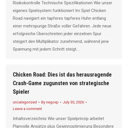
Risikokontrolle Technische Spezifikationen Wie unser
eigenes Spielsystem funktioniert Im Spiel Chicken
Road navigiert ein tapferes tapferes Huhn entlang
einer mehrspurige Straße voller Gefahren. Jede neue
erfolgreiche Überschreiten jeder einzelnen Spur
steigert den Multiplikator zunehmend, während jene
Spannung mit jedem Schritt steigt.…
Chicken Road: Dies ist das herausragende
Crash-Game zugunsten von strategische
Spieler
uncategorized
By
negoxp
July 30, 2026
Leave a comment
Inhaltsverzeichnis Wie unser Spielprinzip arbeitet
Planvolle Ansätze plus Gewinnoptimierung Besondere