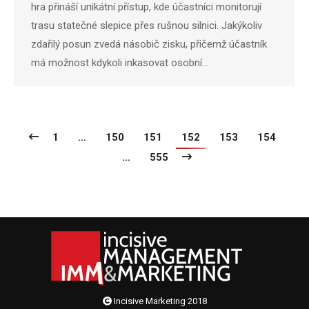
hra přináší unikátní přístup, kde účastníci monitorují
trasu statečné slepice přes rušnou silnici. Jakýkoliv
zdařilý posun zvedá násobič zisku, přičemž účastník
má možnost kdykoli inkasovat osobní…
1
…
150
151
152
153
154
…
555
Incisive Marketing 2018