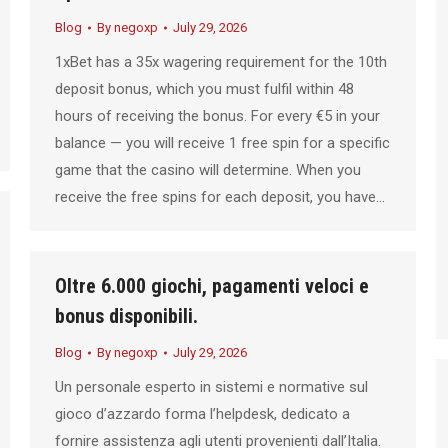
Blog
By
negoxp
July 29, 2026
1xBet has a 35x wagering requirement for the 10th
deposit bonus, which you must fulfil within 48
hours of receiving the bonus. For every €5 in your
balance — you will receive 1 free spin for a specific
game that the casino will determine. When you
receive the free spins for each deposit, you have…
Oltre 6.000 giochi, pagamenti veloci e
bonus disponibili.
Blog
By
negoxp
July 29, 2026
Un personale esperto in sistemi e normative sul
gioco d’azzardo forma l’helpdesk, dedicato a
fornire assistenza agli utenti provenienti dall’Italia.