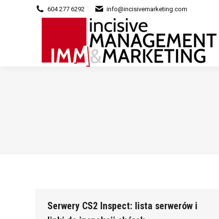
604 277 6292
info@incisivemarketing.com
Serwery CS2 Inspect: lista serwerów i