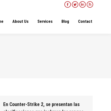
Facebook
Twitter
Linkedin
Rss
page
page
page
page
opens
opens
opens
opens
me
About Us
Services
Blog
Contact
in
in
in
in
new
new
new
new
window
window
window
window
En Counter-Strike 2, se presentan las