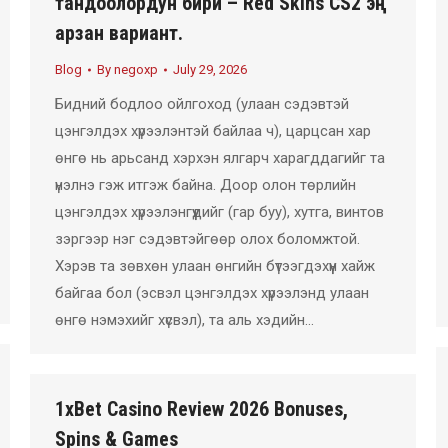
тандоолордун бири – Red Skins CS2 эң
арзан вариант.
Blog
By
negoxp
July 29, 2026
Бидний бодлоо ойлгоход (улаан сэдэвтэй
цэнгэлдэх хүрээлэнтэй байлаа ч), царцсан хар
өнгө нь арьсанд хэрхэн ялгарч харагддагийг та
үнэлнэ гэж итгэж байна. Доор олон төрлийн
цэнгэлдэх хүрээлэнгүүдийг (гар буу), хутга, винтов
зэргээр нэг сэдэвтэйгөөр олох боломжтой.
Хэрэв та зөвхөн улаан өнгийн бүтээгдэхүүн хайж
байгаа бол (эсвэл цэнгэлдэх хүрээлэнд улаан
өнгө нэмэхийг хүсвэл), та аль хэдийн…
1xBet Casino Review 2026 Bonuses,
Spins & Games