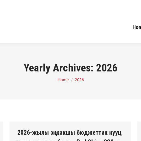
Ho
Yearly Archives:
2026
You are here:
Home
2026
2026-жылы эң жакшы бюджеттик нууц