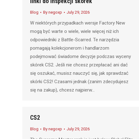
linki do inspekcji skórek
Blog
By
negoxp
July 29, 2026
W niektórych przypadkach wersje Factory New
mogą być warte o wiele, wiele więcej niż ich
odpowiedniki z Battle-Scarred. Te narzędzia
pomagają kolekcjonerom i handlarzom
podejmować świadome decyzje podczas wyceny
skórek CS2. Jeśli nie chcesz przepłacać ani dać
się oszukać, musisz nauczyć się, jak sprawdzać
skórki CS2! Czasami jednak (zanim zdecydujesz
się na zakup), chcesz najpierw…
CS2
Blog
By
negoxp
July 29, 2026