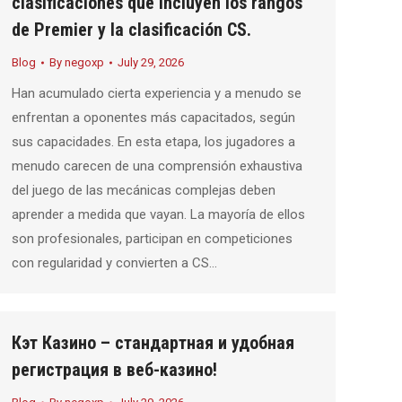
clasificaciones que incluyen los rangos
de Premier y la clasificación CS.
Blog
By
negoxp
July 29, 2026
Han acumulado cierta experiencia y a menudo se
enfrentan a oponentes más capacitados, según
sus capacidades. En esta etapa, los jugadores a
menudo carecen de una comprensión exhaustiva
del juego de las mecánicas complejas deben
aprender a medida que vayan. La mayoría de ellos
son profesionales, participan en competiciones
con regularidad y convierten a CS…
Кэт Казино – стандартная и удобная
регистрация в веб-казино!