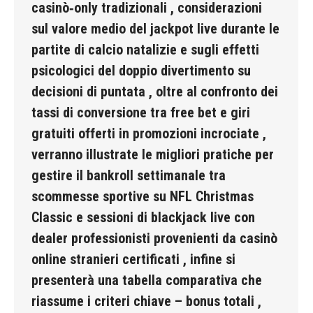
casinò‑only tradizionali , considerazioni
sul valore medio del jackpot live durante le
partite di calcio natalizie e sugli effetti
psicologici del doppio divertimento su
decisioni di puntata , oltre al confronto dei
tassi di conversione tra free bet e giri
gratuiti offerti in promozioni incrociate ,
verranno illustrate le migliori pratiche per
gestire il bankroll settimanale tra
scommesse sportive su NFL Christmas
Classic e sessioni di blackjack live con
dealer professionisti provenienti da casinò
online stranieri certificati , infine si
presenterà una tabella comparativa che
riassume i criteri chiave – bonus totali ,