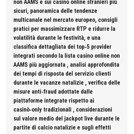
non AAMS e sui casino online stranieri più
sicuri, panoramica delle tendenze
multicanale nel mercato europeo, consigli
pratici per massimizzare RTP e ridurre la
volatilità durante le festività, e una
classifica dettagliata dei top‑5 provider
integrati secondo la lista casino online non
AAMS più aggiornata , analisi approfondita
dei tempi di risposta del servizio clienti
durante le vacanze natalizie , verifica delle
misure anti‑fraud adottate dalle
piattaforme integrate rispetto ai
casinò‑only tradizionali , considerazioni
sul valore medio del jackpot live durante le
partite di calcio natalizie e sugli effetti