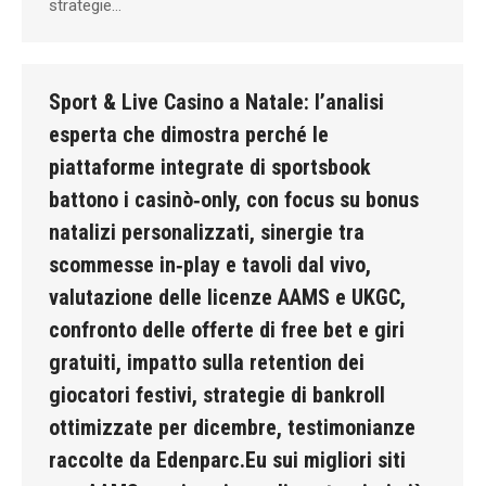
strategie…
Sport & Live Casino a Natale: l’analisi
esperta che dimostra perché le
piattaforme integrate di sportsbook
battono i casinò‑only, con focus su bonus
natalizi personalizzati, sinergie tra
scommesse in‑play e tavoli dal vivo,
valutazione delle licenze AAMS e UKGC,
confronto delle offerte di free bet e giri
gratuiti, impatto sulla retention dei
giocatori festivi, strategie di bankroll
ottimizzate per dicembre, testimonianze
raccolte da Edenparc.Eu sui migliori siti