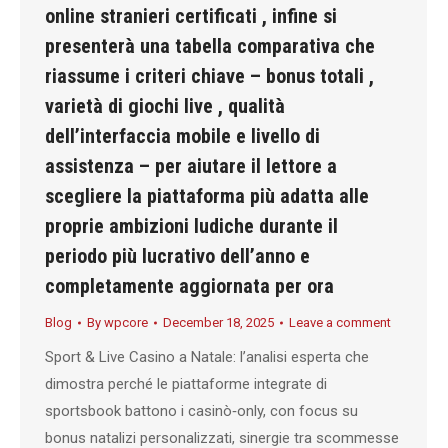
online stranieri certificati , infine si
presenterà una tabella comparativa che
riassume i criteri chiave – bonus totali ,
varietà di giochi live , qualità
dell’interfaccia mobile e livello di
assistenza – per aiutare il lettore a
scegliere la piattaforma più adatta alle
proprie ambizioni ludiche durante il
periodo più lucrativo dell’anno e
completamente aggiornata per ora
Blog
By
wpcore
December 18, 2025
Leave a comment
Sport & Live Casino a Natale: l’analisi esperta che
dimostra perché le piattaforme integrate di
sportsbook battono i casinò‑only, con focus su
bonus natalizi personalizzati, sinergie tra scommesse