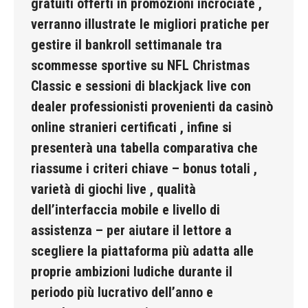
gratuiti offerti in promozioni incrociate ,
verranno illustrate le migliori pratiche per
gestire il bankroll settimanale tra
scommesse sportive su NFL Christmas
Classic e sessioni di blackjack live con
dealer professionisti provenienti da casinò
online stranieri certificati , infine si
presenterà una tabella comparativa che
riassume i criteri chiave – bonus totali ,
varietà di giochi live , qualità
dell’interfaccia mobile e livello di
assistenza – per aiutare il lettore a
scegliere la piattaforma più adatta alle
proprie ambizioni ludiche durante il
periodo più lucrativo dell’anno e