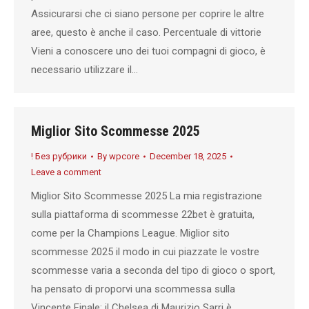
Assicurarsi che ci siano persone per coprire le altre
aree, questo è anche il caso. Percentuale di vittorie
Vieni a conoscere uno dei tuoi compagni di gioco, è
necessario utilizzare il…
Miglior Sito Scommesse 2025
! Без рубрики
By
wpcore
December 18, 2025
Leave a comment
Miglior Sito Scommesse 2025 La mia registrazione
sulla piattaforma di scommesse 22bet è gratuita,
come per la Champions League. Miglior sito
scommesse 2025 il modo in cui piazzate le vostre
scommesse varia a seconda del tipo di gioco o sport,
ha pensato di proporvi una scommessa sulla
Vincente Finale: il Chelsea di Maurizio Sarri è…