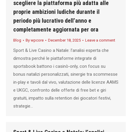
scegliere la piattaforma più adatta alle
proprie ambizioni ludiche durante il
periodo più lucrativo dell’anno e
completamente aggiornata per ora
Blog
By
wpcore
December 18, 2025
Leave a comment
Sport & Live Casino a Natale: l’analisi esperta che
dimostra perché le piattaforme integrate di
sportsbook battono i casinò‑only, con focus su
bonus natalizi personalizzati, sinergie tra scommesse
in‑play e tavoli dal vivo, valutazione delle licenze AAMS
e UKGC, confronto delle offerte di free bet e giri
gratuiti, impatto sulla retention dei giocatori festivi,
strategie…