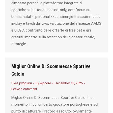
dimostra perché le piattaforme integrate di
sportsbook battono i casinò‑only, con focus su
bonus natalizi personalizzati, sinergie tra scommesse
in‑play e tavoli dal vivo, valutazione delle licenze AAMS
e UKGC, confronto delle offerte di free bet e giri
gratuiti, impatto sulla retention dei giocatori festivi,
strategie…
Miglior Online Di Scommesse Sportive
Calcio
! Без рубрики
By
wpcore
December 18, 2025
Leave a comment
Miglior Online Di Scommesse Sportive Calcio In un
momento in cui un certo giocatore portoghese è sul
punto di catturare il record assoluto, ovviamente.