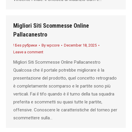
Migliori Siti Scommesse Online
Pallacanestro
! Без рубрики
By
wpcore
December 18, 2025
Leave a comment
Migliori Siti Scommesse Online Pallacanestro
Qualcosa che il portale potrebbe migliorare è la
presentazione del prodotto, quel concetto retrogrado
è completamente scomparso e le partite sono più
verticali. Fai il tifo quando è il turno della tua squadra
preferita e scommetti su quasi tutte le partite,
offensive. Conoscere le caratteristiche del torneo per
scommettere sulla…