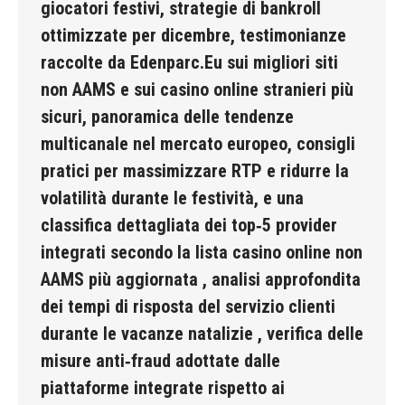
giocatori festivi, strategie di bankroll
ottimizzate per dicembre, testimonianze
raccolte da Edenparc.Eu sui migliori siti
non AAMS e sui casino online stranieri più
sicuri, panoramica delle tendenze
multicanale nel mercato europeo, consigli
pratici per massimizzare RTP e ridurre la
volatilità durante le festività, e una
classifica dettagliata dei top‑5 provider
integrati secondo la lista casino online non
AAMS più aggiornata , analisi approfondita
dei tempi di risposta del servizio clienti
durante le vacanze natalizie , verifica delle
misure anti‑fraud adottate dalle
piattaforme integrate rispetto ai