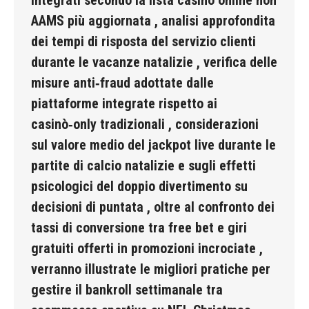
integrati secondo la lista casino online non
AAMS più aggiornata , analisi approfondita
dei tempi di risposta del servizio clienti
durante le vacanze natalizie , verifica delle
misure anti‑fraud adottate dalle
piattaforme integrate rispetto ai
casinò‑only tradizionali , considerazioni
sul valore medio del jackpot live durante le
partite di calcio natalizie e sugli effetti
psicologici del doppio divertimento su
decisioni di puntata , oltre al confronto dei
tassi di conversione tra free bet e giri
gratuiti offerti in promozioni incrociate ,
verranno illustrate le migliori pratiche per
gestire il bankroll settimanale tra