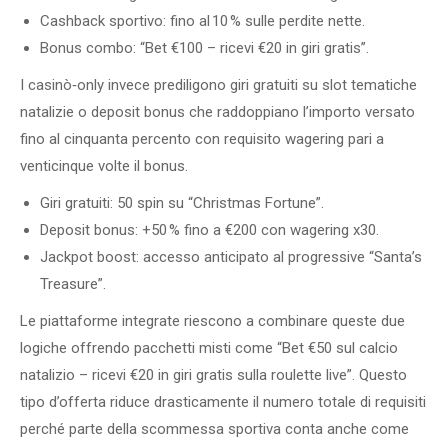
Cashback sportivo: fino al 10 % sulle perdite nette.
Bonus combo: “Bet €100 – ricevi €20 in giri gratis”.
I casinò‑only invece prediligono giri gratuiti su slot tematiche
natalizie o deposit bonus che raddoppiano l’importo versato
fino al cinquanta percento con requisito wagering pari a
venticinque volte il bonus.
Giri gratuiti: 50 spin su “Christmas Fortune”.
Deposit bonus: +50 % fino a €200 con wagering x30.
Jackpot boost: accesso anticipato al progressive “Santa’s
Treasure”.
Le piattaforme integrate riescono a combinare queste due
logiche offrendo pacchetti misti come “Bet €50 sul calcio
natalizio – ricevi €20 in giri gratis sulla roulette live”. Questo
tipo d’offerta riduce drasticamente il numero totale di requisiti
perché parte della scommessa sportiva conta anche come