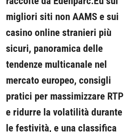
raccolte da Edenparc.Eu sui
migliori siti non AAMS e sui
casino online stranieri più
sicuri, panoramica delle
tendenze multicanale nel
mercato europeo, consigli
pratici per massimizzare RTP
e ridurre la volatilità durante
le festività, e una classifica