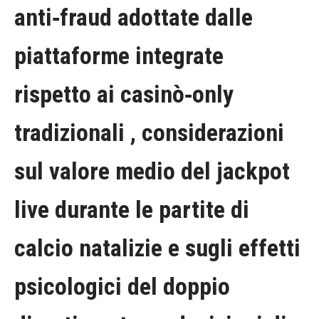
anti‑fraud adottate dalle
piattaforme integrate
rispetto ai casinò‑only
tradizionali , considerazioni
sul valore medio del jackpot
live durante le partite di
calcio natalizie e sugli effetti
psicologici del doppio