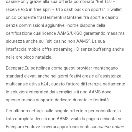
casinò-only grazie alla sua offerta combinata “Bet €50 –
receive €25 in free spin + €15 cash back on sports”. Il wallet
unico consente trasferimenti istantanei fra sport e casino
senza commissioni aggiuntive; inoltre dispone della
certificazione dual licence AAMS/UKGC garantendo massima
sicurezza anche sui “siti casino non AAMS”. La sua
interfaccia mobile offre streaming HD senza buffering anche
nelle ore picco natalizie.
Edenparc.Eu sottolinea come questi provider mantengano
standard elevati anche nei giorni festivi grazie all’assistenza
multicanale attiva h24 ; questo fattore differenzia nettamente
le soluzioni integrated dai semplici siti non AAMS dove
spesso manca supporto dedicato durante le festività.
Per ulteriori dettagli sulle singole offerte o per consultare la
lista completa dei siti non AAMS, visita la pagina dedicata su
Edenparc.Eu dove troverai approfondimenti sui
casino online