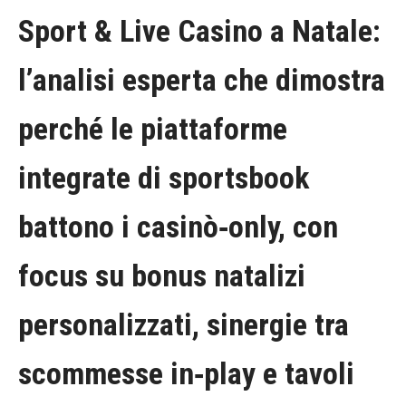
Sport & Live Casino a Natale:
l’analisi esperta che dimostra
perché le piattaforme
integrate di sportsbook
battono i casinò‑only, con
focus su bonus natalizi
personalizzati, sinergie tra
scommesse in‑play e tavoli