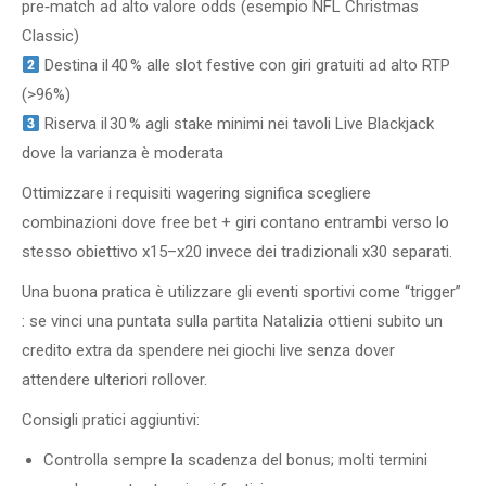
pre‑match ad alto valore odds (esempio NFL Christmas
Classic)
Destina il 40 % alle slot festive con giri gratuiti ad alto RTP
(>96%)
Riserva il 30 % agli stake minimi nei tavoli Live Blackjack
dove la varianza è moderata
Ottimizzare i requisiti wagering significa scegliere
combinazioni dove free bet + giri contano entrambi verso lo
stesso obiettivo x15–x20 invece dei tradizionali x30 separati.
Una buona pratica è utilizzare gli eventi sportivi come “trigger”
: se vinci una puntata sulla partita Natalizia ottieni subito un
credito extra da spendere nei giochi live senza dover
attendere ulteriori rollover.
Consigli pratici aggiuntivi:
Controlla sempre la scadenza del bonus; molti termini