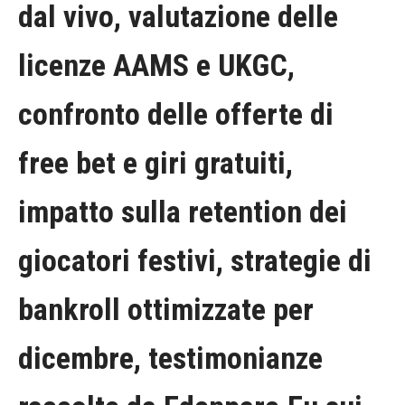
dal vivo, valutazione delle
licenze AAMS e UKGC,
confronto delle offerte di
free bet e giri gratuiti,
impatto sulla retention dei
giocatori festivi, strategie di
bankroll ottimizzate per
dicembre, testimonianze