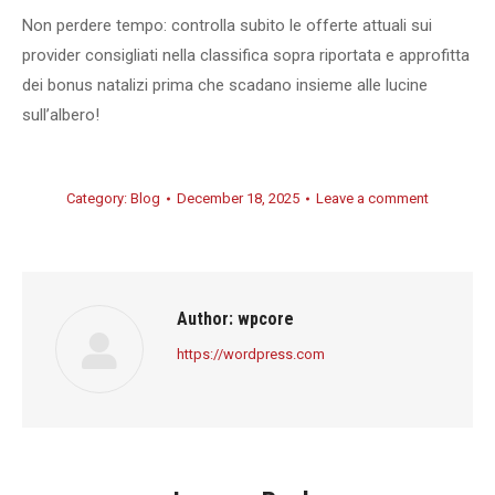
Non perdere tempo: controlla subito le offerte attuali sui
provider consigliati nella classifica sopra riportata e approfitta
dei bonus natalizi prima che scadano insieme alle lucine
sull’albero!
Category:
Blog
December 18, 2025
Leave a comment
Author:
wpcore
https://wordpress.com