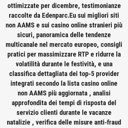
ottimizzate per dicembre, testimonianze
raccolte da Edenparc.Eu sui migliori siti
non AAMS e sui casino online stranieri più
sicuri, panoramica delle tendenze
multicanale nel mercato europeo, consigli
pratici per massimizzare RTP e ridurre la
volatilità durante le festività, e una
classifica dettagliata dei top‑5 provider
integrati secondo la lista casino online
non AAMS più aggiornata , analisi
approfondita dei tempi di risposta del
servizio clienti durante le vacanze
natalizie , verifica delle misure anti‑fraud