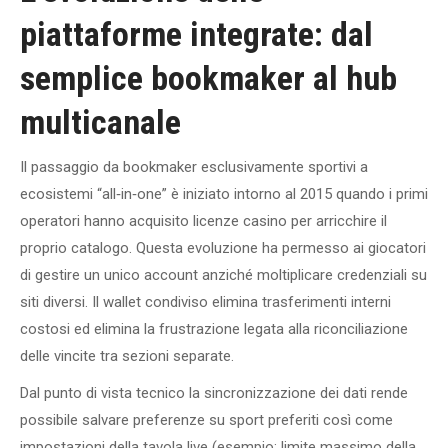
piattaforme integrate: dal
semplice bookmaker al hub
multicanale
Il passaggio da bookmaker esclusivamente sportivi a
ecosistemi “all‑in‑one” è iniziato intorno al 2015 quando i primi
operatori hanno acquisito licenze casino per arricchire il
proprio catalogo. Questa evoluzione ha permesso ai giocatori
di gestire un unico account anziché moltiplicare credenziali su
siti diversi. Il wallet condiviso elimina trasferimenti interni
costosi ed elimina la frustrazione legata alla riconciliazione
delle vincite tra sezioni separate.
Dal punto di vista tecnico la sincronizzazione dei dati rende
possibile salvare preferenze su sport preferiti così come
impostazioni della tavola live (esempio: limite massimo della