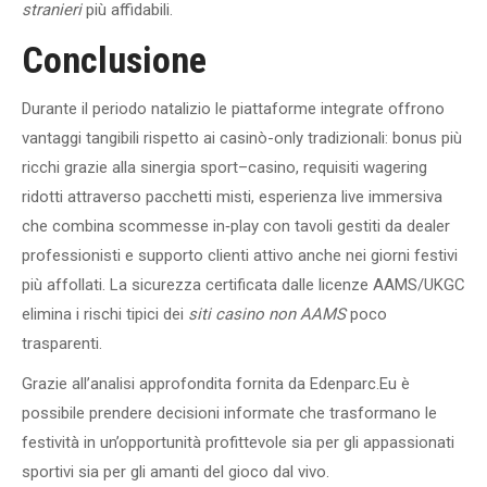
stranieri
più affidabili.
Conclusione
Durante il periodo natalizio le piattaforme integrate offrono
vantaggi tangibili rispetto ai casinò-only tradizionali: bonus più
ricchi grazie alla sinergia sport–casino, requisiti wagering
ridotti attraverso pacchetti misti, esperienza live immersiva
che combina scommesse in‑play con tavoli gestiti da dealer
professionisti e supporto clienti attivo anche nei giorni festivi
più affollati. La sicurezza certificata dalle licenze AAMS/UKGC
elimina i rischi tipici dei
siti casino non AAMS
poco
trasparenti.
Grazie all’analisi approfondita fornita da Edenparc.Eu è
possibile prendere decisioni informate che trasformano le
festività in un’opportunità profittevole sia per gli appassionati
sportivi sia per gli amanti del gioco dal vivo.