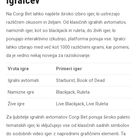
igralcev
Na Corgi Bet lahko najdete široko izbiro iger, ki ustrezajo
različnim okusom in željam. Od klasičnih igralnih avtomatov,
namiznih iger, kot so blackjack in ruleta, do živih iger, ki
ponujajo interaktivno izkušnjo, platforma ponuja vse. Igralci
lahko izbirajo med več kot 1000 različnimi igrami, kar pomeni,
da je vedno nekaj novega za raziskovanje.
Vrsta igre
Primeri iger
Igralni avtomati
Starburst, Book of Dead
Namizne igre
Blackjack, Ruleta
Žive igre
Live Blackjack, Live Ruleta
Za ljubitelje igralnih avtomatov Corgi Bet ponuja široko paleto
tematskih iger, ki vključujejo vse od klasičnih sadnih simbolov
do sodobnih video iger z naprednimi grafičnimi elementi. Ta