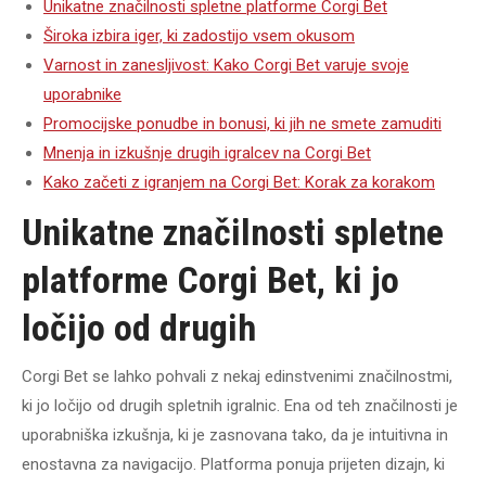
Unikatne značilnosti spletne platforme Corgi Bet
Široka izbira iger, ki zadostijo vsem okusom
Varnost in zanesljivost: Kako Corgi Bet varuje svoje
uporabnike
Promocijske ponudbe in bonusi, ki jih ne smete zamuditi
Mnenja in izkušnje drugih igralcev na Corgi Bet
Kako začeti z igranjem na Corgi Bet: Korak za korakom
Unikatne značilnosti spletne
platforme Corgi Bet, ki jo
ločijo od drugih
Corgi Bet se lahko pohvali z nekaj edinstvenimi značilnostmi,
ki jo ločijo od drugih spletnih igralnic. Ena od teh značilnosti je
uporabniška izkušnja, ki je zasnovana tako, da je intuitivna in
enostavna za navigacijo. Platforma ponuja prijeten dizajn, ki