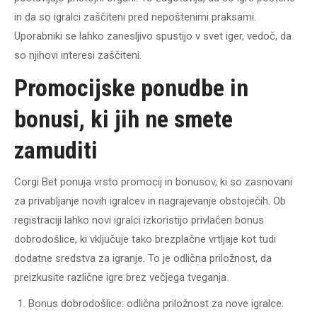
in da so igralci zaščiteni pred nepoštenimi praksami.
Uporabniki se lahko zanesljivo spustijo v svet iger, vedoč, da
so njihovi interesi zaščiteni.
Promocijske ponudbe in
bonusi, ki jih ne smete
zamuditi
Corgi Bet ponuja vrsto promocij in bonusov, ki so zasnovani
za privabljanje novih igralcev in nagrajevanje obstoječih. Ob
registraciji lahko novi igralci izkoristijo privlačen bonus
dobrodošlice, ki vključuje tako brezplačne vrtljaje kot tudi
dodatne sredstva za igranje. To je odlična priložnost, da
preizkusite različne igre brez večjega tveganja.
Bonus dobrodošlice: odlična priložnost za nove igralce.