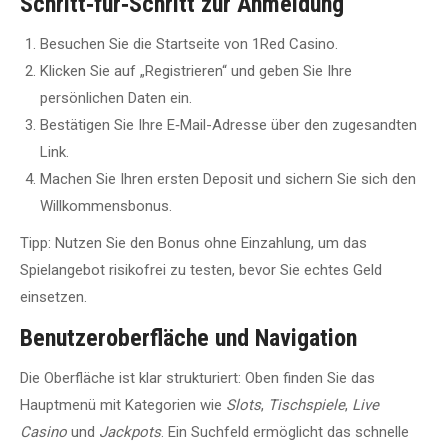
Schritt‑für‑Schritt zur Anmeldung
Besuchen Sie die Startseite von 1Red Casino.
Klicken Sie auf „Registrieren“ und geben Sie Ihre
persönlichen Daten ein.
Bestätigen Sie Ihre E‑Mail-Adresse über den zugesandten
Link.
Machen Sie Ihren ersten Deposit und sichern Sie sich den
Willkommensbonus.
Tipp: Nutzen Sie den Bonus ohne Einzahlung, um das
Spielangebot risikofrei zu testen, bevor Sie echtes Geld
einsetzen.
Benutzeroberfläche und Navigation
Die Oberfläche ist klar strukturiert: Oben finden Sie das
Hauptmenü mit Kategorien wie
Slots
,
Tischspiele
,
Live
Casino
und
Jackpots
. Ein Suchfeld ermöglicht das schnelle