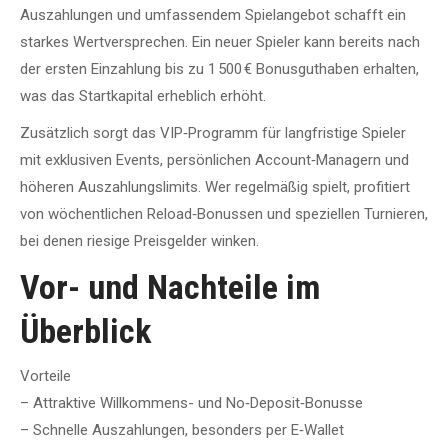
Auszahlungen und umfassendem Spielangebot schafft ein
starkes Wertversprechen. Ein neuer Spieler kann bereits nach
der ersten Einzahlung bis zu 1 500 € Bonusguthaben erhalten,
was das Startkapital erheblich erhöht.
Zusätzlich sorgt das VIP‑Programm für langfristige Spieler
mit exklusiven Events, persönlichen Account‑Managern und
höheren Auszahlungslimits. Wer regelmäßig spielt, profitiert
von wöchentlichen Reload‑Bonussen und speziellen Turnieren,
bei denen riesige Preisgelder winken.
Vor- und Nachteile im
Überblick
Vorteile
– Attraktive Willkommens- und No‑Deposit‑Bonusse
– Schnelle Auszahlungen, besonders per E‑Wallet