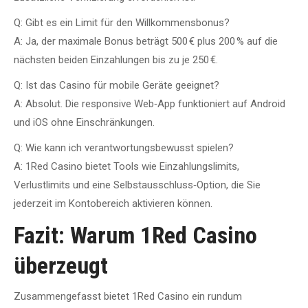
Q: Gibt es ein Limit für den Willkommensbonus?
A: Ja, der maximale Bonus beträgt 500 € plus 200 % auf die
nächsten beiden Einzahlungen bis zu je 250 €.
Q: Ist das Casino für mobile Geräte geeignet?
A: Absolut. Die responsive Web‑App funktioniert auf Android
und iOS ohne Einschränkungen.
Q: Wie kann ich verantwortungsbewusst spielen?
A: 1Red Casino bietet Tools wie Einzahlungslimits,
Verlustlimits und eine Selbstausschluss‑Option, die Sie
jederzeit im Kontobereich aktivieren können.
Fazit: Warum 1Red Casino
überzeugt
Zusammengefasst bietet 1Red Casino ein rundum